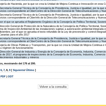
ejería de Hacienda, por la que se crea la Unidad de Mejora Continua e Innovación en esta C
Secretaría General Técnica de la Consejería de Presidencia, Justicia e Igualdad, por la que 
ervicios correspondiente al CiberCentro de la Dirección General de Telecomunicaciones y N
Secretaría General Técnica de la Consejería de Presidencia, Justicia e Igualdad, por la que 
ervicios correspondiente al CiberInfo de la Dirección General de Telecomunicaciones y Nuev
or el que se aprueba el Reglamento Orgánico de la Consejería de Política Territorial, Sosteni
irección General de Protección de la Naturaleza de la Consejería de Política Territorial, Sost
ma de Inspección Ambiental de las instalaciones sujetas a autorización ambiental integrada e
diciembre, por el que se aprueba el texto refundido de la Ley de prevención y control integra
anarias para el año 2017
ecretaría General Técnica de la Consejería de Presidencia, Justicia e Igualdad, por la que s
ervicios correspondiente al CiberCentro de la Dirección General de Telecomunicaciones y N
ejería de Obras Públicas y Transportes, por la que se crea la Unidad de Mejora Continua e 
su régimen de funcionamiento
Dirección General de Industria y Energía de la Consejería de Economía, Industria, Comercio
icio de 2017, el programa de inspecciones de la Consejería de Economía, Industria, Comercio
blecimientos industriales y mineros
, mostrando del 176 al 200.
,
6
,
7
,
8
,
9
[
Siguiente
/
Último
]
|
PDF
|
ODT