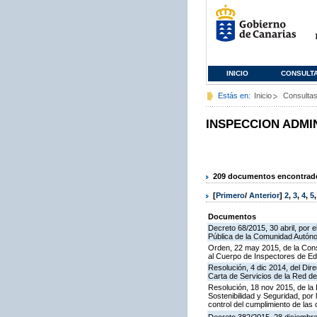
INICIO
CONSULT
Estás en:
Inicio
Consulta
INSPECCION ADMI
209 documentos encontrados
[
Primero
/
Anterior
]
2
,
3
,
4
,
5
Documentos
Decreto 68/2015, 30 abril, por e
Pública de la Comunidad Autón
Orden, 22 may 2015, de la Cons
al Cuerpo de Inspectores de E
Resolución, 4 dic 2014, del Dir
Carta de Servicios de la Red 
Resolución, 18 nov 2015, de la D
Sostenibilidad y Seguridad, por 
control del cumplimiento de las