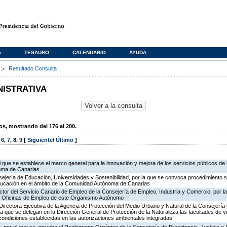
A
TESAURO
CALENDARIO
AYUDA
s
Resultado Consulta
NISTRATIVA
, mostrando del 176 al 200.
,
6
,
7
,
8
,
9
[
Siguiente
/
Último
]
l que se establece el marco general para la innovación y mejora de los servicios públicos de 
oma de Canarias
ejería de Educación, Universidades y Sostenibilidad, por la que se convoca procedimiento s
ducación en el ámbito de la Comunidad Autónoma de Canarias
ector del Servicio Canario de Empleo de la Consejería de Empleo, Industria y Comercio, por l
de Oficinas de Empleo de este Organismo Autónomo
irectora Ejecutiva de la Agencia de Protección del Medio Urbano y Natural de la Consejería de 
la que se delegan en la Dirección General de Protección de la Naturaleza las facultades de vi
 condiciones establecidas en las autorizaciones ambientales integradas