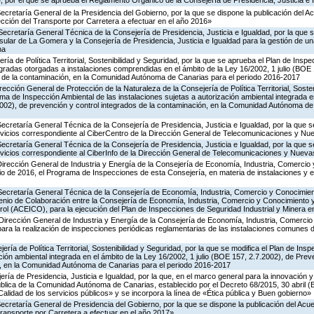
 por el que se aprueba el Reglamento Orgánico de la Consejería de Presidencia, Justicia e 
Secretaría General de la Presidencia del Gobierno, por la que se dispone la publicación del A
cción del Transporte por Carretera a efectuar en el año 2016»
Secretaría General Técnica de la Consejería de Presidencia, Justicia e Igualdad, por la que s
nsular de La Gomera y la Consejería de Presidencia, Justicia e Igualdad para la gestión de un
na
ría de Política Territorial, Sostenibilidad y Seguridad, por la que se aprueba el Plan de Inspe
gradas otorgadas a instalaciones comprendidas en el ámbito de la Ley 16/2002, 1 julio (BOE 
s de la contaminación, en la Comunidad Autónoma de Canarias para el periodo 2016-2017
rección General de Protección de la Naturaleza de la Consejería de Política Territorial, Soste
ma de Inspección Ambiental de las instalaciones sujetas a autorización ambiental integrada e
2002), de prevención y control integrados de la contaminación, en la Comunidad Autónoma de
Secretaría General Técnica de la Consejería de Presidencia, Justicia e Igualdad, por la que s
ervicios correspondiente al CiberCentro de la Dirección General de Telecomunicaciones y N
Secretaría General Técnica de la Consejería de Presidencia, Justicia e Igualdad, por la que s
ervicios correspondiente al CiberInfo de la Dirección General de Telecomunicaciones y Nuev
Dirección General de Industria y Energía de la Consejería de Economía, Industria, Comercio 
icio de 2016, el Programa de Inspecciones de esta Consejería, en materia de instalaciones y 
 Secretaría General Técnica de la Consejería de Economía, Industria, Comercio y Conocimien
venio de Colaboración entre la Consejería de Economía, Industria, Comercio y Conocimiento 
ol (ACEICO), para la ejecución del Plan de Inspecciones de Seguridad Industrial y Minera e
Dirección General de Industria y Energía de la Consejería de Economía, Industria, Comercio
para la realización de inspecciones periódicas reglamentarias de las instalaciones comunes 
ería de Política Territorial, Sostenibilidad y Seguridad, por la que se modifica el Plan de Ins
ción ambiental integrada en el ámbito de la Ley 16/2002, 1 julio (BOE 157, 2.7.2002), de Prev
n, en la Comunidad Autónoma de Canarias para el periodo 2016-2017
ería de Presidencia, Justicia e Igualdad, por la que, en el marco general para la innovación y
ública de la Comunidad Autónoma de Canarias, establecido por el Decreto 68/2015, 30 abril 
Calidad de los servicios públicos» y se incorpora la línea de «Ética pública y Buen gobierno»
Secretaría General de Presidencia del Gobierno, por la que se dispone la publicación del Acu
ransporte por Carretera a efectuar en el año 2017»