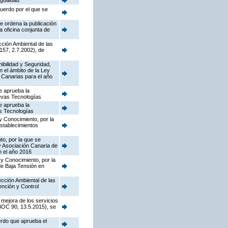
Igualdad
cuerdo por el que se
e ordena la publicación
a oficina conjunta de
cción Ambiental de las
157, 2.7.2002), de
nibilidad y Seguridad,
n el ámbito de la Ley
 Canarias para el año
e aprueba la
uevas Tecnologías
e aprueba la
as Tecnologías
y Conocimiento, por la
establecimientos
to, por la que se
y Asociación Canaria de
n el año 2016
 y Conocimiento, por la
de Baja Tensión en
pección Ambiental de las
ención y Control
 mejora de los servicios
(BOC 90, 13.5.2015), se
erdo que aprueba el