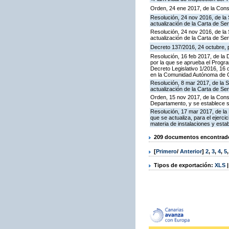
Orden, 24 ene 2017, de la Cons
Resolución, 24 nov 2016, de la 
actualización de la Carta de S
Resolución, 24 nov 2016, de la 
actualización de la Carta de S
Decreto 137/2016, 24 octubre, p
Resolución, 16 feb 2017, de la D
por la que se aprueba el Progra
Decreto Legislativo 1/2016, 16 
en la Comunidad Autónoma de C
Resolución, 8 mar 2017, de la S
actualización de la Carta de S
Orden, 15 nov 2017, de la Cons
Departamento, y se establece 
Resolución, 17 mar 2017, de la 
que se actualiza, para el ejerc
materia de instalaciones y esta
209 documentos encontrados
[
Primero
/
Anterior
]
2
,
3
,
4
,
5
Tipos de exportación:
XLS