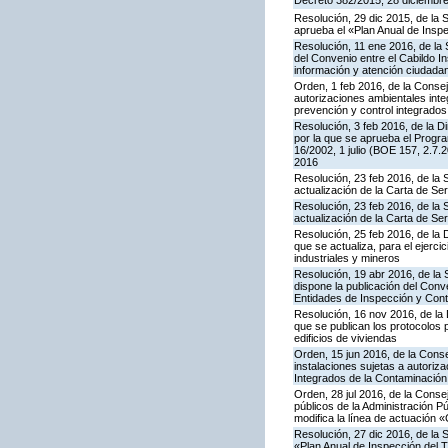
Decreto 382/2015, 28 diciembre,
Resolución, 29 dic 2015, de la 
aprueba el «Plan Anual de Inspe
Resolución, 11 ene 2016, de la 
del Convenio entre el Cabildo I
información y atención ciudada
Orden, 1 feb 2016, de la Conseje
autorizaciones ambientales inte
prevención y control integrado
Resolución, 3 feb 2016, de la Di
por la que se aprueba el Progra
16/2002, 1 julio (BOE 157, 2.7.
2016
Resolución, 23 feb 2016, de la 
actualización de la Carta de S
Resolución, 23 feb 2016, de la 
actualización de la Carta de S
Resolución, 25 feb 2016, de la 
que se actualiza, para el ejerc
industriales y mineros
Resolución, 19 abr 2016, de la
dispone la publicación del Con
Entidades de Inspección y Contr
Resolución, 16 nov 2016, de la 
que se publican los protocolos 
edificios de viviendas
Orden, 15 jun 2016, de la Consej
instalaciones sujetas a autoriza
Integrados de la Contaminació
Orden, 28 jul 2016, de la Consej
públicos de la Administración P
modifica la línea de actuación «
Resolución, 27 dic 2016, de la 
«Plan Anual de Inspección del T