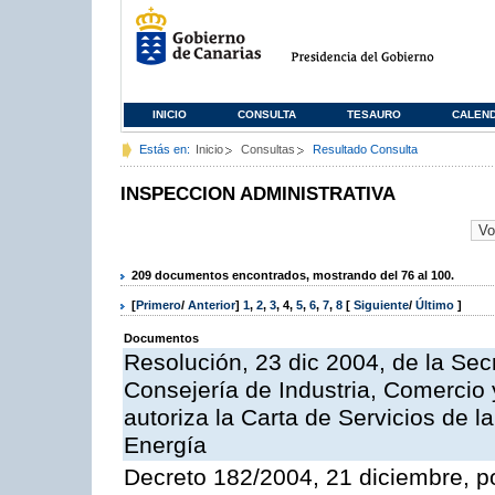
INICIO
CONSULTA
TESAURO
CALEN
Estás en:
Inicio
Consultas
Resultado Consulta
INSPECCION ADMINISTRATIVA
209 documentos encontrados, mostrando del 76 al 100.
[
Primero
/
Anterior
]
1
,
2
,
3
,
4
,
5
,
6
,
7
,
8
[
Siguiente
/
Último
]
Documentos
Resolución, 23 dic 2004, de la Sec
Consejería de Industria, Comercio
autoriza la Carta de Servicios de l
Energía
Decreto 182/2004, 21 diciembre, p