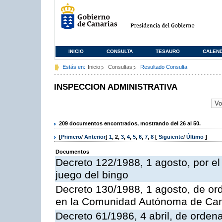
INICIO
CONSULTA
TESAURO
CALEN
Estás en:
Inicio
Consultas
Resultado Consulta
INSPECCION ADMINISTRATIVA
209 documentos encontrados, mostrando del 26 al 50.
[
Primero
/
Anterior
]
1
,
2
,
3
,
4
,
5
,
6
,
7
,
8
[
Siguiente
/
Último
]
Documentos
Decreto 122/1988, 1 agosto, por e
juego del bingo
Decreto 130/1988, 1 agosto, de or
en la Comunidad Autónoma de Can
Decreto 61/1986, 4 abril, de orden