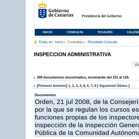
INICIO
CONSULTA
TESAURO
CALEN
Estás en:
Inicio
Consultas
Resultado Consulta
INSPECCION ADMINISTRATIVA
209 documentos encontrados, mostrando del 101 al 125.
[
Primero
/
Anterior
]
1
,
2
,
3
,
4
,
5
,
6
,
7
,
8
[
Siguiente
/
Último
]
Documentos
Orden, 21 jul 2008, de la Consejerí
por la que se regulan los cursos e
funciones propias de los inspector
inspección de la Inspección Genera
Pública de la Comunidad Autónom