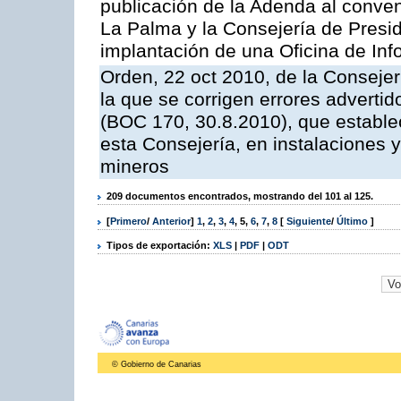
publicación de la Adenda al conveni
La Palma y la Consejería de Presid
implantación de una Oficina de In
Orden, 22 oct 2010, de la Consejer
la que se corrigen errores adverti
(BOC 170, 30.8.2010), que estable
esta Consejería, en instalaciones y
mineros
209 documentos encontrados, mostrando del 101 al 125.
[
Primero
/
Anterior
]
1
,
2
,
3
,
4
,
5
,
6
,
7
,
8
[
Siguiente
/
Último
]
Tipos de exportación:
XLS
|
PDF
|
ODT
© Gobierno de Canarias