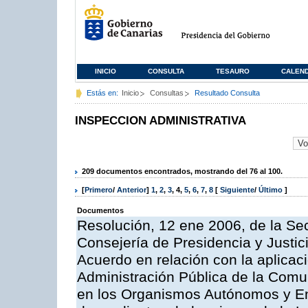
INICIO
CONSULTA
TESAURO
CALEN
Estás en:
Inicio
Consultas
Resultado Consulta
INSPECCION ADMINISTRATIVA
209 documentos encontrados, mostrando del 76 al 100.
[
Primero
/
Anterior
]
1
,
2
,
3
,
4
,
5
,
6
,
7
,
8
[
Siguiente
/
Último
]
Documentos
Resolución, 12 ene 2006, de la Sec
Consejería de Presidencia y Justici
Acuerdo en relación con la aplicaci
Administración Pública de la Com
en los Organismos Autónomos y En