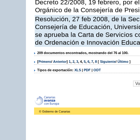
Decreto 22/2008, 19 febrero, por 
Orgánico de la Consejería de Presi
Resolución, 27 feb 2008, de la Sec
Consejería de Educación, Universid
se aprueba la Carta de Servicios c
de Ordenación e Innovación Educa
209 documentos encontrados, mostrando del 76 al 100.
[
Primero
/
Anterior
]
1
,
2
,
3
,
4
,
5
,
6
,
7
,
8
[
Siguiente
/
Último
]
Tipos de exportación:
XLS
|
PDF
|
ODT
© Gobierno de Canarias