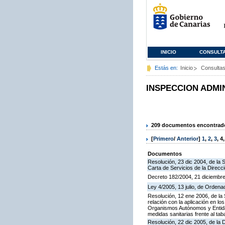
INICIO
CONSULT
Estás en:
Inicio
Consulta
INSPECCION ADMI
209 documentos encontrados
[
Primero
/
Anterior
]
1
,
2
,
3
,
4
Documentos
Resolución, 23 dic 2004, de la 
Carta de Servicios de la Direcc
Decreto 182/2004, 21 diciembre
Ley 4/2005, 13 julio, de Orden
Resolución, 12 ene 2006, de la 
relación con la aplicación en l
Organismos Autónomos y Entida
medidas sanitarias frente al tab
Resolución, 22 dic 2005, de la 