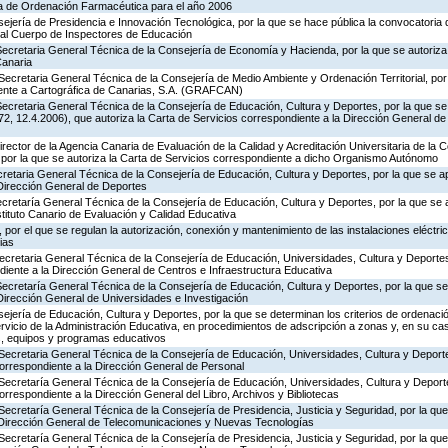
ia de Ordenación Farmacéutica para el año 2006
ejería de Presidencia e Innovación Tecnológica, por la que se hace pública la convocatoria
 al Cuerpo de Inspectores de Educación
ecretaria General Técnica de la Consejería de Economía y Hacienda, por la que se autoriza 
Canaria
Secretaria General Técnica de la Consejería de Medio Ambiente y Ordenación Territorial, por 
iente a Cartográfica de Canarias, S.A. (GRAFCAN)
ecretaria General Técnica de la Consejería de Educación, Cultura y Deportes, por la que se
, 12.4.2006), que autoriza la Carta de Servicios correspondiente a la Dirección General de
rector de la Agencia Canaria de Evaluación de la Calidad y Acreditación Universitaria de la 
 por la que se autoriza la Carta de Servicios correspondiente a dicho Organismo Autónomo
ecretaria General Técnica de la Consejería de Educación, Cultura y Deportes, por la que se a
 Dirección General de Deportes
ecretaría General Técnica de la Consejería de Educación, Cultura y Deportes, por la que se 
stituto Canario de Evaluación y Calidad Educativa
por el que se regulan la autorización, conexión y mantenimiento de las instalaciones eléctric
ias
Secretaria General Técnica de la Consejería de Educación, Universidades, Cultura y Deporte
diente a la Dirección General de Centros e Infraestructura Educativa
Secretaría General Técnica de la Consejería de Educación, Cultura y Deportes, por la que se
Dirección General de Universidades e Investigación
jería de Educación, Cultura y Deportes, por la que se determinan los criterios de ordenació
rvicio de la Administración Educativa, en procedimientos de adscripción a zonas y, en su ca
s, equipos y programas educativos
Secretaria General Técnica de la Consejería de Educación, Universidades, Cultura y Deporte
correspondiente a la Dirección General de Personal
 Secretaría General Técnica de la Consejería de Educación, Universidades, Cultura y Deporte
orrespondiente a la Dirección General del Libro, Archivos y Bibliotecas
Secretaría General Técnica de la Consejería de Presidencia, Justicia y Seguridad, por la qu
a Dirección General de Telecomunicaciones y Nuevas Tecnologías
Secretaría General Técnica de la Consejería de Presidencia, Justicia y Seguridad, por la qu