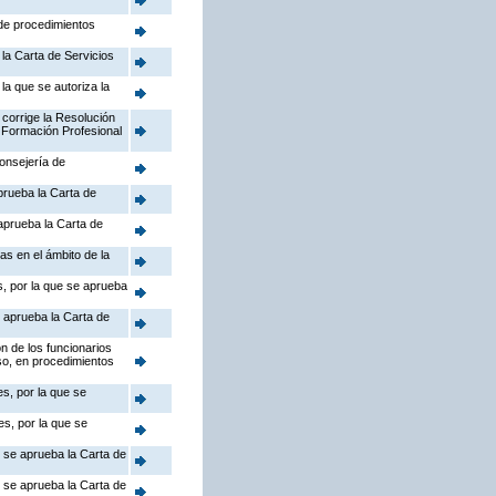
 de procedimientos
la Carta de Servicios
la que se autoriza la
 corrige la Resolución
 Formación Profesional
Consejería de
prueba la Carta de
aprueba la Carta de
as en el ámbito de la
s, por la que se aprueba
 aprueba la Carta de
n de los funcionarios
so, en procedimientos
s, por la que se
s, por la que se
e se aprueba la Carta de
e se aprueba la Carta de