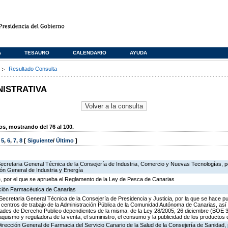
A
TESAURO
CALENDARIO
AYUDA
s
Resultado Consulta
NISTRATIVA
, mostrando del 76 al 100.
,
5
,
6
,
7
,
8
[
Siguiente
/
Último
]
Secretaria General Técnica de la Consejería de Industria, Comercio y Nuevas Tecnologías, po
ión General de Industria y Energía
, por el que se aprueba el Reglamento de la Ley de Pesca de Canarias
ación Farmacéutica de Canarias
Secretaria General Técnica de la Consejería de Presidencia y Justicia, por la que se hace pu
os centros de trabajo de la Administración Pública de la Comunidad Autónoma de Canarias, as
des de Derecho Publico dependientes de la misma, de la Ley 28/2005, 26 diciembre (BOE 3
aquismo y reguladora de la venta, el suministro, el consumo y la publicidad de los productos 
Dirección General de Farmacia del Servicio Canario de la Salud de la Consejería de Sanidad,