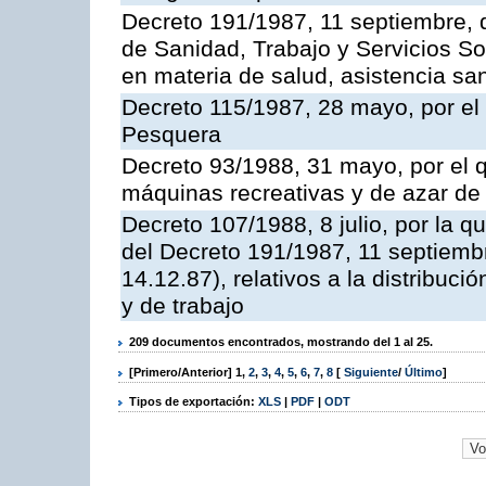
Decreto 191/1987, 11 septiembre, d
de Sanidad, Trabajo y Servicios So
en materia de salud, asistencia sani
Decreto 115/1987, 28 mayo, por el 
Pesquera
Decreto 93/1988, 31 mayo, por el 
máquinas recreativas y de azar d
Decreto 107/1988, 8 julio, por la 
del Decreto 191/1987, 11 septiemb
14.12.87), relativos a la distribuc
y de trabajo
209 documentos encontrados, mostrando del 1 al 25.
[Primero/Anterior]
1
,
2
,
3
,
4
,
5
,
6
,
7
,
8
[
Siguiente
/
Último
]
Tipos de exportación:
XLS
|
PDF
|
ODT