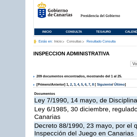
INICIO
CONSULTA
TESAURO
CALEN
Estás en:
Inicio
Consultas
Resultado Consulta
INSPECCION ADMINISTRATIVA
209 documentos encontrados, mostrando del 1 al 25.
[Primero/Anterior]
1
,
2
,
3
,
4
,
5
,
6
,
7
,
8
[
Siguiente
/
Último
]
Documentos
Ley 7/1990, 14 mayo, de Disciplina 
Ley 6/1985, 30 diciembre, regulad
Canarias
Decreto 88/1990, 23 mayo, por el q
Inspección del Juego en Canarias