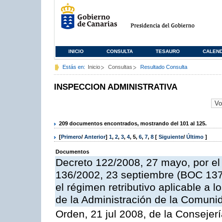
INICIO
CONSULTA
TESAURO
CALEN
Estás en:
Inicio
Consultas
Resultado Consulta
INSPECCION ADMINISTRATIVA
209 documentos encontrados, mostrando del 101 al 125.
[
Primero
/
Anterior
]
1
,
2
,
3
,
4
,
5
,
6
,
7
,
8
[
Siguiente
/
Último
]
Documentos
Decreto 122/2008, 27 mayo, por el
136/2002, 23 septiembre (BOC 137,
el régimen retributivo aplicable a 
de la Administración de la Comun
Orden, 21 jul 2008, de la Consejerí