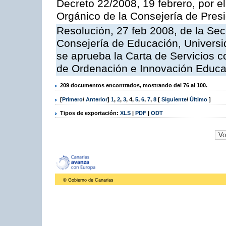
Decreto 22/2008, 19 febrero, por 
Orgánico de la Consejería de Presi
Resolución, 27 feb 2008, de la Sec
Consejería de Educación, Universid
se aprueba la Carta de Servicios c
de Ordenación e Innovación Educa
209 documentos encontrados, mostrando del 76 al 100.
[
Primero
/
Anterior
]
1
,
2
,
3
,
4
,
5
,
6
,
7
,
8
[
Siguiente
/
Último
]
Tipos de exportación:
XLS
|
PDF
|
ODT
© Gobierno de Canarias