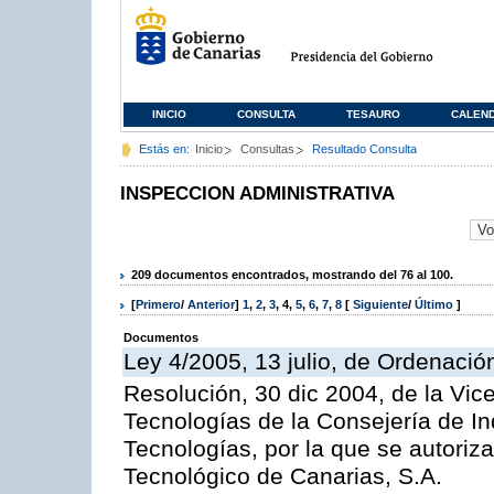
INICIO
CONSULTA
TESAURO
CALEN
Estás en:
Inicio
Consultas
Resultado Consulta
INSPECCION ADMINISTRATIVA
209 documentos encontrados, mostrando del 76 al 100.
[
Primero
/
Anterior
]
1
,
2
,
3
,
4
,
5
,
6
,
7
,
8
[
Siguiente
/
Último
]
Documentos
Ley 4/2005, 13 julio, de Ordenaci
Resolución, 30 dic 2004, de la Vic
Tecnologías de la Consejería de I
Tecnologías, por la que se autoriza 
Tecnológico de Canarias, S.A.