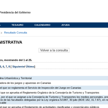
A
TESAURO
CALENDARIO
AYUDA
s
Resultado Consulta
NISTRATIVA
, mostrando del 1 al 25.
5
,
6
,
7
,
8
[
Siguiente
/
Último
]
na Urbanística y Territorial
ladora de los juegos y apuestas en Canarias
el que se reglamenta el Servicio de Inspección del Juego en Canarias
 el que se aprueba el Reglamento Orgánico de la Consejería de Turismo y Transportes
 por el que se asignan a la Consejería de Turismo y Transportes los medios personales, pr
icio de las facultades delegadas por la Ley orgánica 5/1987, 30 julio (BOE 182, 31.7.87), en r
 cable
el que se aprueba el Reglamento de actividades clasificadas y espectáculos públicos