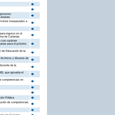
spectores
Canarias
ervicios traspasados a
para ingreso en el
oma de Canarias
n con carácter
arias para el próximo
ón de Educación de la
o, Archivos y Museos de
docente de la
88), que aprueba el
 de competencias en
ción Pública
ibución de competencias