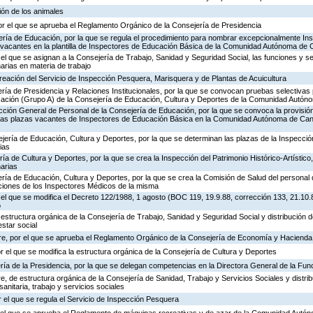
ión de los animales
or el que se aprueba el Reglamento Orgánico de la Consejería de Presidencia
ería de Educación, por la que se regula el procedimiento para nombrar excepcionalmente In
s vacantes en la plantilla de Inspectores de Educación Básica de la Comunidad Autónoma de 
 el que se asignan a la Consejería de Trabajo, Sanidad y Seguridad Social, las funciones y s
rias en materia de trabajo
creación del Servicio de Inspección Pesquera, Marisquera y de Plantas de Acuicultura
ría de Presidencia y Relaciones Institucionales, por la que se convocan pruebas selectivas 
ación (Grupo A) de la Consejería de Educación, Cultura y Deportes de la Comunidad Autón
ección General de Personal de la Consejería de Educación, por la que se convoca la provisió
de las plazas vacantes de Inspectores de Educación Básica en la Comunidad Autónoma de Can
jería de Educación, Cultura y Deportes, por la que se determinan las plazas de la Inspecci
ias
ría de Cultura y Deportes, por la que se crea la Inspección del Patrimonio Histórico-Artístic
arias
ría de Educación, Cultura y Deportes, por la que se crea la Comisión de Salud del personal 
nciones de los Inspectores Médicos de la misma
 el que se modifica el Decreto 122/1988, 1 agosto (BOC 119, 19.9.88, corrección 133, 21.10.
o
 estructura orgánica de la Consejería de Trabajo, Sanidad y Seguridad Social y distribución
estar social
re, por el que se aprueba el Reglamento Orgánico de la Consejería de Economía y Hacienda
or el que se modifica la estructura orgánica de la Consejería de Cultura y Deportes
ría de la Presidencia, por la que se delegan competencias en la Directora General de la Fun
, de estructura orgánica de la Consejería de Sanidad, Trabajo y Servicios Sociales y distr
sanitaria, trabajo y servicios sociales
 el que se regula el Servicio de Inspección Pesquera