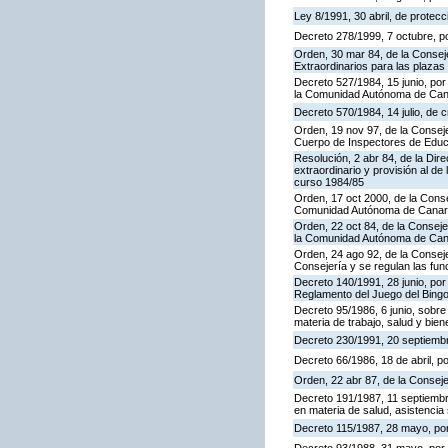
Ley 8/1991, 30 abril, de protecc
Decreto 278/1999, 7 octubre, p
Orden, 30 mar 84, de la Consej
Extraordinarios para las plaza
Decreto 527/1984, 15 junio, por
la Comunidad Autónoma de Cana
Decreto 570/1984, 14 julio, de 
Orden, 19 nov 97, de la Conseje
Cuerpo de Inspectores de Educ
Resolución, 2 abr 84, de la Dir
extraordinario y provisión al 
curso 1984/85
Orden, 17 oct 2000, de la Conse
Comunidad Autónoma de Canar
Orden, 22 oct 84, de la Conseje
la Comunidad Autónoma de Can
Orden, 24 ago 92, de la Conseje
Consejería y se regulan las fu
Decreto 140/1991, 28 junio, por
Reglamento del Juego del Bing
Decreto 95/1986, 6 junio, sobre
materia de trabajo, salud y bien
Decreto 230/1991, 20 septiemb
Decreto 66/1986, 18 de abril, p
Orden, 22 abr 87, de la Conseje
Decreto 191/1987, 11 septiembre
en materia de salud, asistencia 
Decreto 115/1987, 28 mayo, por