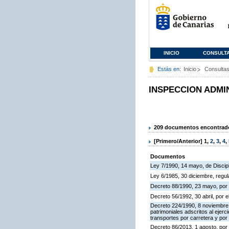
INICIO
CONSULT
Estás en:
Inicio
Consulta
INSPECCION ADMI
209 documentos encontrados
[Primero/Anterior]
1
,
2
,
3
,
4
,
Documentos
Ley 7/1990, 14 mayo, de Discipli
Ley 6/1985, 30 diciembre, regu
Decreto 88/1990, 23 mayo, por 
Decreto 56/1992, 30 abril, por
Decreto 224/1990, 8 noviembre,
patrimoniales adscritos al ejerc
transportes por carretera y por
Decreto 86/2013, 1 agosto, por 