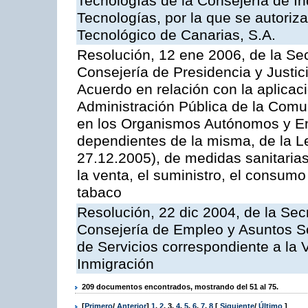
Tecnologías de la Consejería de I
Tecnologías, por la que se autoriza 
Tecnológico de Canarias, S.A.
Resolución, 12 ene 2006, de la Sec
Consejería de Presidencia y Justici
Acuerdo en relación con la aplicaci
Administración Pública de la Com
en los Organismos Autónomos y En
dependientes de la misma, de la L
27.12.2005), de medidas sanitarias
la venta, el suministro, el consumo
tabaco
Resolución, 22 dic 2004, de la Sec
Consejería de Empleo y Asuntos Soc
de Servicios correspondiente a la 
Inmigración
209 documentos encontrados, mostrando del 51 al 75.
[
Primero
/
Anterior
]
1
,
2
,
3
,
4
,
5
,
6
,
7
,
8
[
Siguiente
/
Último
]