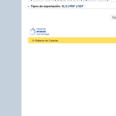
Tipos de exportación:
XLS
|
PDF
|
ODT
© Gobierno de Canarias