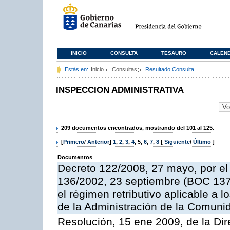
INICIO
CONSULTA
TESAURO
CALEN
Estás en:
Inicio
Consultas
Resultado Consulta
INSPECCION ADMINISTRATIVA
209 documentos encontrados, mostrando del 101 al 125.
[
Primero
/
Anterior
]
1
,
2
,
3
,
4
,
5
,
6
,
7
,
8
[
Siguiente
/
Último
]
Documentos
Decreto 122/2008, 27 mayo, por el
136/2002, 23 septiembre (BOC 137,
el régimen retributivo aplicable a 
de la Administración de la Comun
Resolución, 15 ene 2009, de la Dir