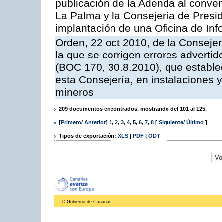
publicación de la Adenda al conveni
La Palma y la Consejería de Presid
implantación de una Oficina de In
Orden, 22 oct 2010, de la Consejer
la que se corrigen errores adverti
(BOC 170, 30.8.2010), que estable
esta Consejería, en instalaciones y
mineros
209 documentos encontrados, mostrando del 101 al 125.
[
Primero
/
Anterior
]
1
,
2
,
3
,
4
,
5
,
6
,
7
,
8
[
Siguiente
/
Último
]
Tipos de exportación:
XLS
|
PDF
|
ODT
© Gobierno de Canarias