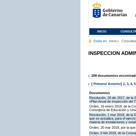
INICIO
CONSULT
Estás en:
Inicio
Consulta
INSPECCION ADMI
209 documentos encontrados
[
Primero
/
Anterior
]
2
,
3
,
4
,
5
Documentos
Resolución, 26 dic 2017, de la 
«Plan Anual de Inspección del T
Orden, 16 enero 2018, de la Co
Consejería de Educación y Uni
Resolución, 1 mar 2018, de la D
que se actualiza, para el ejerc
materia de instalaciones y esta
Orden, 20 mar 2018, por la que
Orden, 6 feb 2018, de la Conseje