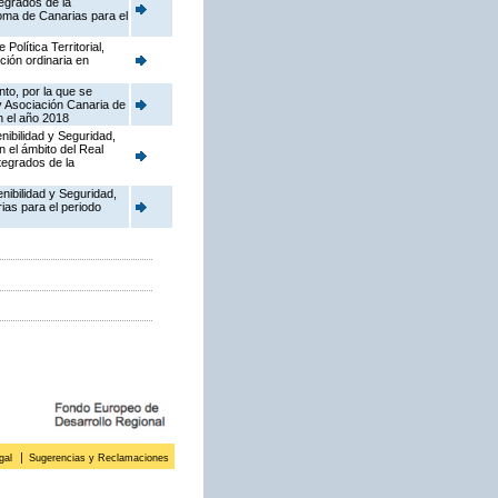
tegrados de la
oma de Canarias para el
olítica Territorial,
ción ordinaria en
to, por la que se
y Asociación Canaria de
n el año 2018
nibilidad y Seguridad,
n el ámbito del Real
tegrados de la
enibilidad y Seguridad,
ias para el periodo
gal
Sugerencias y Reclamaciones