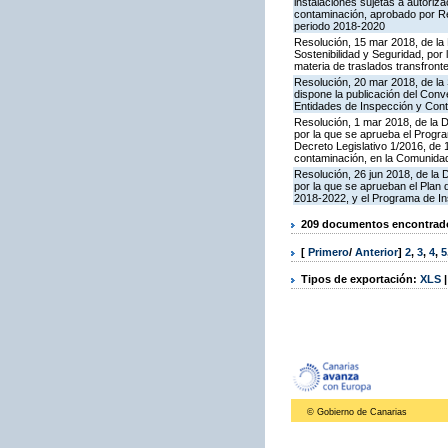
instalaciones sujetas a autoriza
contaminación, aprobado por Re
periodo 2018-2020
Resolución, 15 mar 2018, de la D
Sostenibilidad y Seguridad, por 
materia de traslados transfron
Resolución, 20 mar 2018, de la
dispone la publicación del Con
Entidades de Inspección y Contr
Resolución, 1 mar 2018, de la Di
por la que se aprueba el Progra
Decreto Legislativo 1/2016, de 
contaminación, en la Comunida
Resolución, 26 jun 2018, de la D
por la que se aprueban el Plan
2018-2022, y el Programa de In
209 documentos encontrados
[
Primero
/
Anterior
]
2
,
3
,
4
,
5
Tipos de exportación:
XLS
© Gobierno de Canarias