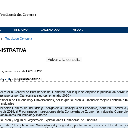
A
TESAURO
CALENDARIO
AYUDA
s
Resultado Consulta
NISTRATIVA
, mostrando del 201 al 209.
,
6
,
7
,
8
,
9
[Siguiente/Último]
Secretaría General de Presidencia del Gobierno, por la que se dispone la publicación del Acu
ransporte por Carretera a efectuar en el año 2018»
nsejería de Educación y Universidades, por la que se crea la Unidad de Mejora continua e In
versidades
irección General de Industria y Energía de la Consejería de Economía, Industria, Comercio 
icio de 2018, el Programa de Inspecciones de la Consejería de Economía, Industria, Comerci
blecimientos industriales y mineros
 se crea y regula el Registro de Explotaciones Ganaderas de Canarias
ría de Política Territorial, Sostenibilidad y Seguridad, por la que se aprueba el Plan de Inspe