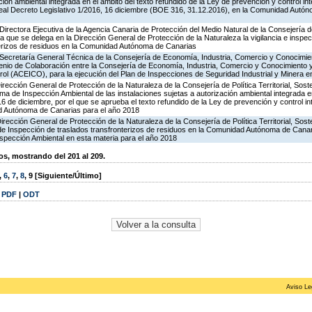
ción ambiental integrada en el ámbito del texto refundido de la Ley de prevención y control in
al Decreto Legislativo 1/2016, 16 diciembre (BOE 316, 31.12.2016), en la Comunidad Autón
irectora Ejecutiva de la Agencia Canaria de Protección del Medio Natural de la Consejería de P
la que se delega en la Dirección General de Protección de la Naturaleza la vigilancia e inspec
terizos de residuos en la Comunidad Autónoma de Canarias
 Secretaría General Técnica de la Consejería de Economía, Industria, Comercio y Conocimien
venio de Colaboración entre la Consejería de Economía, Industria, Comercio y Conocimiento 
ol (ACEICO), para la ejecución del Plan de Inspecciones de Seguridad Industrial y Minera e
rección General de Protección de la Naturaleza de la Consejería de Política Territorial, Soste
ma de Inspección Ambiental de las instalaciones sujetas a autorización ambiental integrada e
16 de diciembre, por el que se aprueba el texto refundido de la Ley de prevención y control in
d Autónoma de Canarias para el año 2018
irección General de Protección de la Naturaleza de la Consejería de Política Territorial, Sost
 de Inspección de traslados transfronterizos de residuos en la Comunidad Autónoma de Canar
spección Ambiental en esta materia para el año 2018
, mostrando del 201 al 209.
,
6
,
7
,
8
,
9
[Siguiente/Último]
|
PDF
|
ODT
Aviso Le