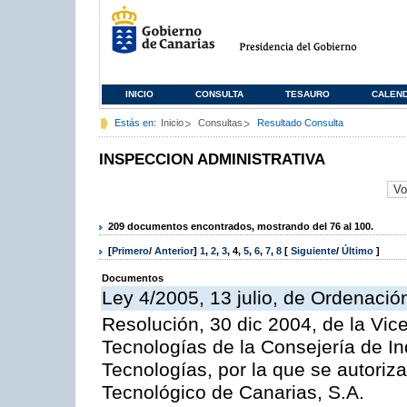
INICIO
CONSULTA
TESAURO
CALEN
Estás en:
Inicio
Consultas
Resultado Consulta
INSPECCION ADMINISTRATIVA
209 documentos encontrados, mostrando del 76 al 100.
[
Primero
/
Anterior
]
1
,
2
,
3
,
4
,
5
,
6
,
7
,
8
[
Siguiente
/
Último
]
Documentos
Ley 4/2005, 13 julio, de Ordenaci
Resolución, 30 dic 2004, de la Vic
Tecnologías de la Consejería de I
Tecnologías, por la que se autoriza 
Tecnológico de Canarias, S.A.