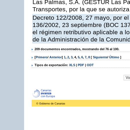
Las Palmas, S.A. (GESTUR Las Pal
Transportes, por la que se autoriza
Decreto 122/2008, 27 mayo, por el
136/2002, 23 septiembre (BOC 137,
el régimen retributivo aplicable a 
de la Administración de la Comun
209 documentos encontrados, mostrando del 76 al 100.
[
Primero
/
Anterior
]
1
,
2
,
3
,
4
,
5
,
6
,
7
,
8
[
Siguiente
/
Último
]
Tipos de exportación:
XLS
|
PDF
|
ODT
© Gobierno de Canarias