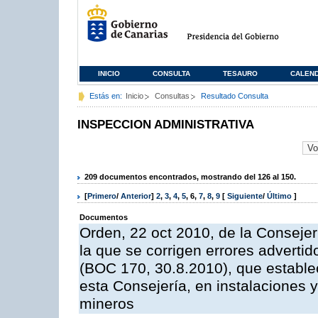
INICIO
CONSULTA
TESAURO
CALEN
Estás en:
Inicio
Consultas
Resultado Consulta
INSPECCION ADMINISTRATIVA
209 documentos encontrados, mostrando del 126 al 150.
[
Primero
/
Anterior
]
2
,
3
,
4
,
5
,
6
,
7
,
8
,
9
[
Siguiente
/
Último
]
Documentos
Orden, 22 oct 2010, de la Consejer
la que se corrigen errores adverti
(BOC 170, 30.8.2010), que estable
esta Consejería, en instalaciones y
mineros