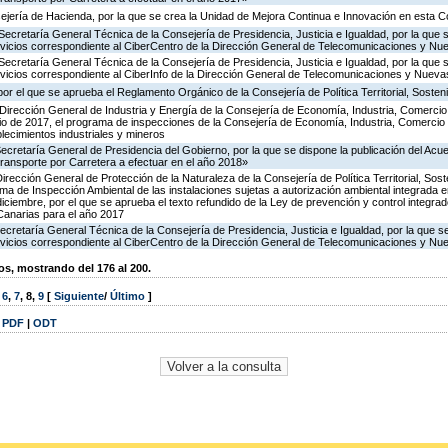
ejería de Hacienda, por la que se crea la Unidad de Mejora Continua e Innovación en esta C
Secretaría General Técnica de la Consejería de Presidencia, Justicia e Igualdad, por la que 
ervicios correspondiente al CiberCentro de la Dirección General de Telecomunicaciones y N
Secretaría General Técnica de la Consejería de Presidencia, Justicia e Igualdad, por la que 
ervicios correspondiente al CiberInfo de la Dirección General de Telecomunicaciones y Nuev
or el que se aprueba el Reglamento Orgánico de la Consejería de Política Territorial, Sosteni
Dirección General de Industria y Energía de la Consejería de Economía, Industria, Comercio
icio de 2017, el programa de inspecciones de la Consejería de Economía, Industria, Comercio
blecimientos industriales y mineros
Secretaría General de Presidencia del Gobierno, por la que se dispone la publicación del Acu
ransporte por Carretera a efectuar en el año 2018»
irección General de Protección de la Naturaleza de la Consejería de Política Territorial, Sost
ma de Inspección Ambiental de las instalaciones sujetas a autorización ambiental integrada e
diciembre, por el que se aprueba el texto refundido de la Ley de prevención y control integra
anarias para el año 2017
ecretaría General Técnica de la Consejería de Presidencia, Justicia e Igualdad, por la que s
ervicios correspondiente al CiberCentro de la Dirección General de Telecomunicaciones y N
, mostrando del 176 al 200.
,
6
,
7
,
8
,
9
[
Siguiente
/
Último
]
|
PDF
|
ODT