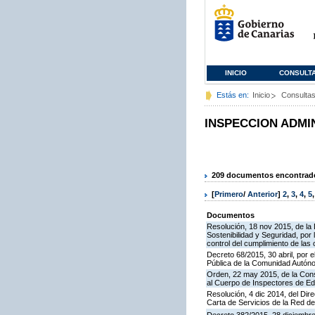
INICIO
CONSULT
Estás en:
Inicio
Consulta
INSPECCION ADMI
209 documentos encontrados
[
Primero
/
Anterior
]
2
,
3
,
4
,
5
Documentos
Resolución, 18 nov 2015, de la D
Sostenibilidad y Seguridad, por 
control del cumplimiento de las
Decreto 68/2015, 30 abril, por e
Pública de la Comunidad Autón
Orden, 22 may 2015, de la Cons
al Cuerpo de Inspectores de E
Resolución, 4 dic 2014, del Dir
Carta de Servicios de la Red 