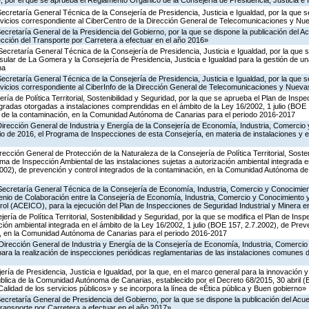
 por el que se aprueba el Reglamento Orgánico de la Consejería de Presidencia, Justicia e 
Secretaría General Técnica de la Consejería de Presidencia, Justicia e Igualdad, por la que s
ervicios correspondiente al CiberCentro de la Dirección General de Telecomunicaciones y N
Secretaría General de la Presidencia del Gobierno, por la que se dispone la publicación del A
cción del Transporte por Carretera a efectuar en el año 2016»
Secretaría General Técnica de la Consejería de Presidencia, Justicia e Igualdad, por la que s
nsular de La Gomera y la Consejería de Presidencia, Justicia e Igualdad para la gestión de un
na
Secretaría General Técnica de la Consejería de Presidencia, Justicia e Igualdad, por la que s
ervicios correspondiente al CiberInfo de la Dirección General de Telecomunicaciones y Nuev
ría de Política Territorial, Sostenibilidad y Seguridad, por la que se aprueba el Plan de Inspe
gradas otorgadas a instalaciones comprendidas en el ámbito de la Ley 16/2002, 1 julio (BOE 
s de la contaminación, en la Comunidad Autónoma de Canarias para el periodo 2016-2017
Dirección General de Industria y Energía de la Consejería de Economía, Industria, Comercio 
icio de 2016, el Programa de Inspecciones de esta Consejería, en materia de instalaciones y 
rección General de Protección de la Naturaleza de la Consejería de Política Territorial, Soste
ma de Inspección Ambiental de las instalaciones sujetas a autorización ambiental integrada e
2002), de prevención y control integrados de la contaminación, en la Comunidad Autónoma de
 Secretaría General Técnica de la Consejería de Economía, Industria, Comercio y Conocimien
venio de Colaboración entre la Consejería de Economía, Industria, Comercio y Conocimiento 
ol (ACEICO), para la ejecución del Plan de Inspecciones de Seguridad Industrial y Minera e
ería de Política Territorial, Sostenibilidad y Seguridad, por la que se modifica el Plan de Ins
ción ambiental integrada en el ámbito de la Ley 16/2002, 1 julio (BOE 157, 2.7.2002), de Prev
n, en la Comunidad Autónoma de Canarias para el periodo 2016-2017
Dirección General de Industria y Energía de la Consejería de Economía, Industria, Comercio
para la realización de inspecciones periódicas reglamentarias de las instalaciones comunes 
ería de Presidencia, Justicia e Igualdad, por la que, en el marco general para la innovación y
ública de la Comunidad Autónoma de Canarias, establecido por el Decreto 68/2015, 30 abril 
Calidad de los servicios públicos» y se incorpora la línea de «Ética pública y Buen gobierno»
Secretaría General de Presidencia del Gobierno, por la que se dispone la publicación del Acu
ransporte por Carretera a efectuar en el año 2017»