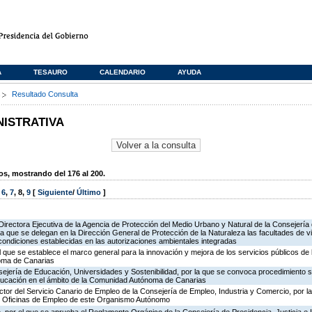
A
TESAURO
CALENDARIO
AYUDA
s
Resultado Consulta
NISTRATIVA
, mostrando del 176 al 200.
,
6
,
7
,
8
,
9
[
Siguiente
/
Último
]
irectora Ejecutiva de la Agencia de Protección del Medio Urbano y Natural de la Consejería de 
la que se delegan en la Dirección General de Protección de la Naturaleza las facultades de vi
 condiciones establecidas en las autorizaciones ambientales integradas
l que se establece el marco general para la innovación y mejora de los servicios públicos de 
oma de Canarias
ejería de Educación, Universidades y Sostenibilidad, por la que se convoca procedimiento s
ducación en el ámbito de la Comunidad Autónoma de Canarias
ector del Servicio Canario de Empleo de la Consejería de Empleo, Industria y Comercio, por l
de Oficinas de Empleo de este Organismo Autónomo