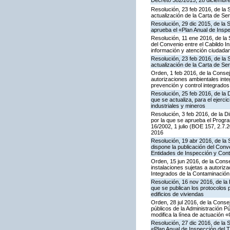
Decreto 382/2015, 28 diciembre,
Resolución, 23 feb 2016, de la 
actualización de la Carta de S
Resolución, 29 dic 2015, de la 
aprueba el «Plan Anual de Inspe
Resolución, 11 ene 2016, de la 
del Convenio entre el Cabildo I
información y atención ciudada
Resolución, 23 feb 2016, de la 
actualización de la Carta de S
Orden, 1 feb 2016, de la Conseje
autorizaciones ambientales inte
prevención y control integrado
Resolución, 25 feb 2016, de la 
que se actualiza, para el ejerc
industriales y mineros
Resolución, 3 feb 2016, de la Di
por la que se aprueba el Progra
16/2002, 1 julio (BOE 157, 2.7.
2016
Resolución, 19 abr 2016, de la
dispone la publicación del Con
Entidades de Inspección y Contr
Orden, 15 jun 2016, de la Consej
instalaciones sujetas a autoriza
Integrados de la Contaminació
Resolución, 16 nov 2016, de la 
que se publican los protocolos 
edificios de viviendas
Orden, 28 jul 2016, de la Consej
públicos de la Administración P
modifica la línea de actuación «
Resolución, 27 dic 2016, de la 
«Plan Anual de Inspección del T