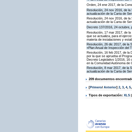
Orden, 24 ene 2017, de la Cons
Resolución, 24 nov 2016, de la 
actualización de la Carta de S
Resolución, 24 nov 2016, de la 
actualización de la Carta de S
Decreto 137/2016, 24 octubre, p
Resolución, 17 mar 2017, de la 
que se actualiza, para el ejerc
materia de instalaciones y esta
Resolución, 26 dic 2017, de la 
«Plan Anual de Inspección del T
Resolución, 16 feb 2017, de la D
por la que se aprueba el Progra
Decreto Legislativo 1/2016, 16 
en la Comunidad Autónoma de C
Resolución, 8 mar 2017, de la S
actualización de la Carta de S
209 documentos encontrados
[
Primero
/
Anterior
]
2
,
3
,
4
,
5
Tipos de exportación:
XLS