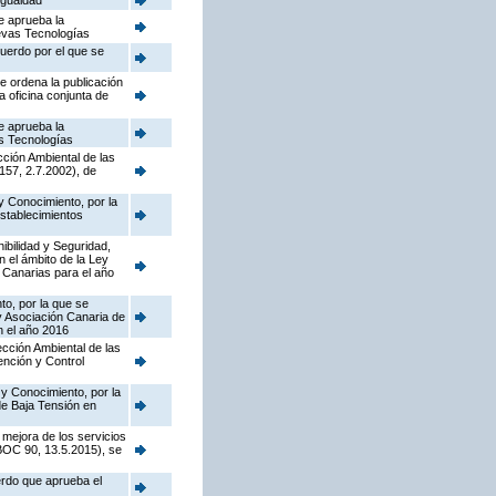
Igualdad
e aprueba la
uevas Tecnologías
cuerdo por el que se
e ordena la publicación
a oficina conjunta de
e aprueba la
as Tecnologías
cción Ambiental de las
157, 2.7.2002), de
y Conocimiento, por la
establecimientos
nibilidad y Seguridad,
n el ámbito de la Ley
 Canarias para el año
to, por la que se
y Asociación Canaria de
n el año 2016
pección Ambiental de las
ención y Control
 y Conocimiento, por la
de Baja Tensión en
 mejora de los servicios
(BOC 90, 13.5.2015), se
erdo que aprueba el