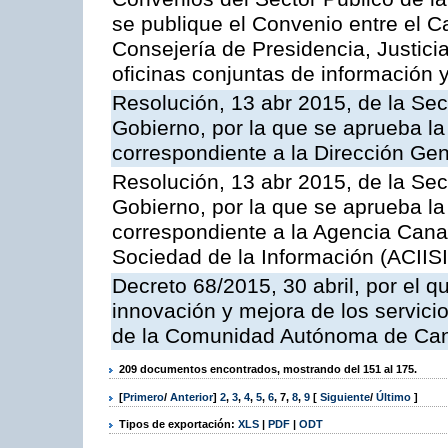
se publique el Convenio entre el C
Consejería de Presidencia, Justicia
oficinas conjuntas de información 
Resolución, 13 abr 2015, de la Sec
Gobierno, por la que se aprueba la 
correspondiente a la Dirección Gene
Resolución, 13 abr 2015, de la Sec
Gobierno, por la que se aprueba la 
correspondiente a la Agencia Canar
Sociedad de la Información (ACIISI
Decreto 68/2015, 30 abril, por el q
innovación y mejora de los servici
de la Comunidad Autónoma de Can
209 documentos encontrados, mostrando del 151 al 175.
[
Primero
/
Anterior
]
2
,
3
,
4
,
5
,
6
,
7
,
8
,
9
[
Siguiente
/
Último
]
Tipos de exportación:
XLS
|
PDF
|
ODT