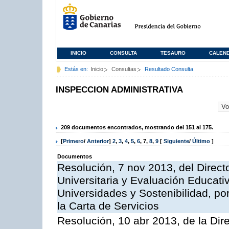
INICIO
CONSULTA
TESAURO
CALEN
Estás en:
Inicio
Consultas
Resultado Consulta
INSPECCION ADMINISTRATIVA
209 documentos encontrados, mostrando del 151 al 175.
[
Primero
/
Anterior
]
2
,
3
,
4
,
5
,
6
,
7
,
8
,
9
[
Siguiente
/
Último
]
Documentos
Resolución, 7 nov 2013, del Direct
Universitaria y Evaluación Educati
Universidades y Sostenibilidad, po
la Carta de Servicios
Resolución, 10 abr 2013, de la Dir