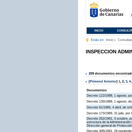
INICIO
CONSULT
Estás en:
Inicio
Consulta
INSPECCION ADMI
209 documentos encontrados
[
Primero
/
Anterior
]
1
,
2
,
3
,
4
Documentos
Decreto 122/1988, 1 agosto, por
Decreto 130/1988, 1 agosto, d
Decreto 61/1986, 4 abril, de o
Decreto 173/1989, 31 julio, po
Decreto 252/1991, 3 octubre, po
estructura de la Administració
Dirección general de Protección
Decreto 305/1991, 29 noviembre