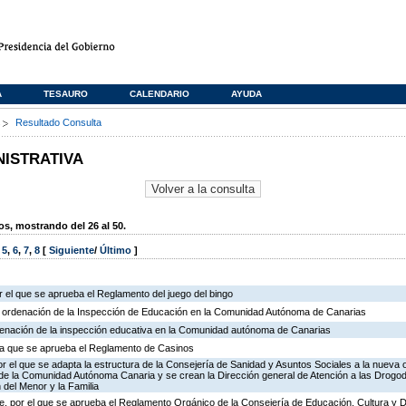
A
TESAURO
CALENDARIO
AYUDA
s
Resultado Consulta
NISTRATIVA
, mostrando del 26 al 50.
,
5
,
6
,
7
,
8
[
Siguiente
/
Último
]
 el que se aprueba el Reglamento del juego del bingo
e ordenación de la Inspección de Educación en la Comunidad Autónoma de Canarias
rdenación de la inspección educativa en la Comunidad autónoma de Canarias
r la que se aprueba el Reglamento de Casinos
r el que se adapta la estructura de la Consejería de Sanidad y Asuntos Sociales a la nueva 
n de la Comunidad Autónoma Canaria y se crean la Dirección general de Atención a las Drogo
 del Menor y la Familia
, por el que se aprueba el Reglamento Orgánico de la Consejería de Educación, Cultura y 