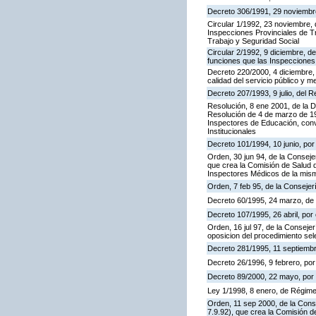
Decreto 306/1991, 29 noviembre,
Circular 1/1992, 23 noviembre, 
Inspecciones Provinciales de Tr
Trabajo y Seguridad Social
Circular 2/1992, 9 diciembre, de
funciones que las Inspecciones
Decreto 220/2000, 4 diciembre, 
calidad del servicio público y m
Decreto 207/1993, 9 julio, del
Resolución, 8 ene 2001, de la D
Resolución de 4 de marzo de 199
Inspectores de Educación, con
Institucionales
Decreto 101/1994, 10 junio, po
Orden, 30 jun 94, de la Conseje
que crea la Comisión de Salud d
Inspectores Médicos de la mis
Orden, 7 feb 95, de la Consejer
Decreto 60/1995, 24 marzo, de
Decreto 107/1995, 26 abril, por 
Orden, 16 jul 97, de la Consejer
oposicion del procedimiento se
Decreto 281/1995, 11 septiembr
Decreto 26/1996, 9 febrero, por 
Decreto 89/2000, 22 mayo, por e
Ley 1/1998, 8 enero, de Régime
Orden, 11 sep 2000, de la Cons
7.9.92), que crea la Comisión d