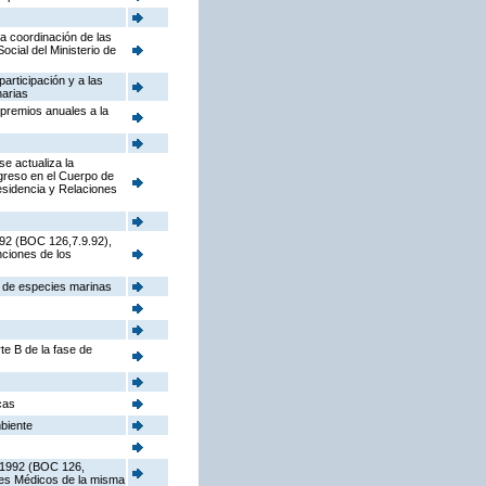
la coordinación de las
cial del Ministerio de
participación y a las
narias
 premios anuales a la
e actualiza la
ngreso en el Cuerpo de
sidencia y Relaciones
992 (BOC 126,7.9.92),
nciones de los
s de especies marinas
te B de la fase de
cas
mbiente
e 1992 (BOC 126,
ores Médicos de la misma