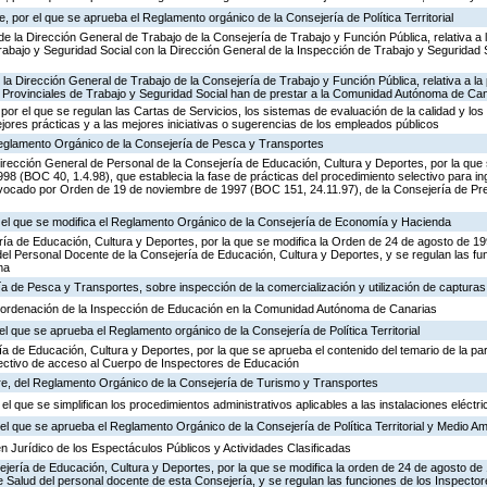
 por el que se aprueba el Reglamento orgánico de la Consejería de Política Territorial
de la Dirección General de Trabajo de la Consejería de Trabajo y Función Pública, relativa a 
abajo y Seguridad Social con la Dirección General de la Inspección de Trabajo y Seguridad So
 la Dirección General de Trabajo de la Consejería de Trabajo y Función Pública, relativa a la 
 Provinciales de Trabajo y Seguridad Social han de prestar a la Comunidad Autónoma de Ca
por el que se regulan las Cartas de Servicios, los sistemas de evaluación de la calidad y los
ejores prácticas y a las mejores iniciativas o sugerencias de los empleados públicos
 Reglamento Orgánico de la Consejería de Pesca y Transportes
irección General de Personal de la Consejería de Educación, Cultura y Deportes, por la que s
8 (BOC 40, 1.4.98), que establecia la fase de prácticas del procedimiento selectivo para i
vocado por Orden de 19 de noviembre de 1997 (BOC 151, 24.11.97), de la Consejería de Pre
r el que se modifica el Reglamento Orgánico de la Consejería de Economía y Hacienda
ría de Educación, Cultura y Deportes, por la que se modifica la Orden de 24 de agosto de 1
el Personal Docente de la Consejería de Educación, Cultura y Deportes, y se regulan las fu
ma
ía de Pesca y Transportes, sobre inspección de la comercialización y utilización de captura
 ordenación de la Inspección de Educación en la Comunidad Autónoma de Canarias
el que se aprueba el Reglamento orgánico de la Consejería de Política Territorial
ía de Educación, Cultura y Deportes, por la que se aprueba el contenido del temario de la par
lectivo de acceso al Cuerpo de Inspectores de Educación
e, del Reglamento Orgánico de la Consejería de Turismo y Transportes
el que se simplifican los procedimientos administrativos aplicables a las instalaciones eléctri
l que se aprueba el Reglamento Orgánico de la Consejería de Política Territorial y Medio A
n Jurídico de los Espectáculos Públicos y Actividades Clasificadas
ejería de Educación, Cultura y Deportes, por la que se modifica la orden de 24 de agosto d
e Salud del personal docente de esta Consejería, y se regulan las funciones de los Inspect