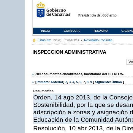
INICIO
CONSULTA
TESAURO
CALEN
Estás en:
Inicio
Consultas
Resultado Consulta
INSPECCION ADMINISTRATIVA
209 documentos encontrados, mostrando del 151 al 175.
[
Primero
/
Anterior
]
2
,
3
,
4
,
5
,
6
,
7
,
8
,
9
[
Siguiente
/
Último
]
Documentos
Orden, 14 ago 2013, de la Conseje
Sostenibilidad, por la que se desar
adscripción a zonas y asignación d
Educación de la Comunidad Autón
Resolución, 10 abr 2013, de la Dir