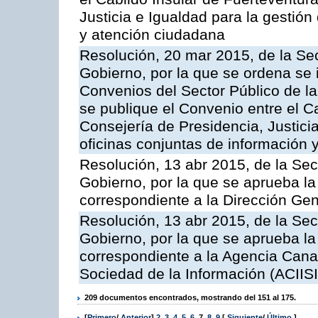
Justicia e Igualdad para la gestión
y atención ciudadana
Resolución, 20 mar 2015, de la Sec
Gobierno, por la que se ordena se 
Convenios del Sector Público de 
se publique el Convenio entre el C
Consejería de Presidencia, Justicia
oficinas conjuntas de información 
Resolución, 13 abr 2015, de la Sec
Gobierno, por la que se aprueba la 
correspondiente a la Dirección Gene
Resolución, 13 abr 2015, de la Sec
Gobierno, por la que se aprueba la 
correspondiente a la Agencia Canar
Sociedad de la Información (ACIISI
209 documentos encontrados, mostrando del 151 al 175.
[
Primero
/
Anterior
]
2
,
3
,
4
,
5
,
6
,
7
,
8
,
9
[
Siguiente
/
Último
]