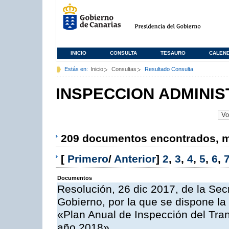
INICIO
CONSULTA
TESAURO
CALEN
Estás en:
Inicio
Consultas
Resultado Consulta
INSPECCION ADMINIS
209 documentos encontrados, mo
[
Primero
/
Anterior
]
2
,
3
,
4
,
5
,
6
,
Documentos
Resolución, 26 dic 2017, de la Sec
Gobierno, por la que se dispone la
«Plan Anual de Inspección del Tran
año 2018»