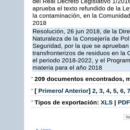
del Real Decreto Legislativo 1/201
aprueba el texto refundido de la L
la contaminación, en la Comunida
2018
Resolución, 26 jun 2018, de la Dir
Naturaleza de la Consejería de Polít
Seguridad, por la que se aprueban 
transfronterizos de residuos en l
el periodo 2018-2022, y el Progra
materia para el año 2018
209 documentos encontrados, mo
[
Primero
/
Anterior
]
2
,
3
,
4
,
5
,
6
,
Tipos de exportación:
XLS
|
PDF