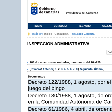
INICIO
CONSULTA
TESAURO
CALEN
Estás en:
Inicio
Consultas
Resultado Consulta
INSPECCION ADMINISTRATIVA
209 documentos encontrados, mostrando del 26 al 50.
[
Primero
/
Anterior
]
1
,
2
,
3
,
4
,
5
,
6
,
7
,
8
[
Siguiente
/
Último
]
Documentos
Decreto 122/1988, 1 agosto, por e
juego del bingo
Decreto 130/1988, 1 agosto, de or
en la Comunidad Autónoma de Can
Decreto 61/1986, 4 abril, de orden