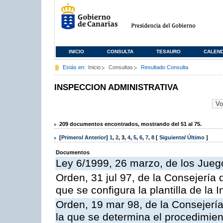
INICIO
CONSULTA
TESAURO
CALEN
Estás en:
Inicio
Consultas
Resultado Consulta
INSPECCION ADMINISTRATIVA
209 documentos encontrados, mostrando del 51 al 75.
[
Primero
/
Anterior
]
1
,
2
,
3
,
4
,
5
,
6
,
7
,
8
[
Siguiente
/
Último
]
Documentos
Ley 6/1999, 26 marzo, de los Jueg
Orden, 31 jul 97, de la Consejería 
que se configura la plantilla de la
Orden, 19 mar 98, de la Consejería
la que se determina el procedimient