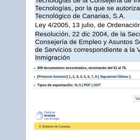
Tecnologías de la Consejería de I
Tecnologías, por la que se autoriza 
Tecnológico de Canarias, S.A.
Ley 4/2005, 13 julio, de Ordenaci
Resolución, 22 dic 2004, de la Sec
Consejería de Empleo y Asuntos Soc
de Servicios correspondiente a la 
Inmigración
209 documentos encontrados, mostrando del 51 al 75.
[
Primero
/
Anterior
]
1
,
2
,
3
,
4
,
5
,
6
,
7
,
8
[
Siguiente
/
Último
]
Tipos de exportación:
XLS
|
PDF
|
ODT
© Gobierno de Canarias