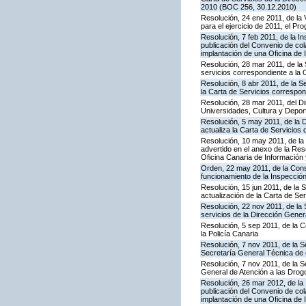
2010 (BOC 256, 30.12.2010)
Resolución, 24 ene 2011, de la 
para el ejercicio de 2011, el P
Resolución, 7 feb 2011, de la I
publicación del Convenio de col
implantación de una Oficina de
Resolución, 28 mar 2011, de la 
servicios correspondiente a la 
Resolución, 8 abr 2011, de la S
la Carta de Servicios correspon
Resolución, 28 mar 2011, del Di
Universidades, Cultura y Deport
Resolución, 5 may 2011, de la D
actualiza la Carta de Servicios d
Resolución, 10 may 2011, de la 
advertido en el anexo de la Res
Oficina Canaria de Información
Orden, 22 may 2011, de la Conse
funcionamiento de la Inspecci
Resolución, 15 jun 2011, de la 
actualización de la Carta de Se
Resolución, 22 nov 2011, de la 
servicios de la Dirección Genera
Resolución, 5 sep 2011, de la 
la Policía Canaria
Resolución, 7 nov 2011, de la S
Secretaría General Técnica de 
Resolución, 7 nov 2011, de la S
General de Atención a las Dro
Resolución, 26 mar 2012, de la 
publicación del Convenio de col
implantación de una Oficina de