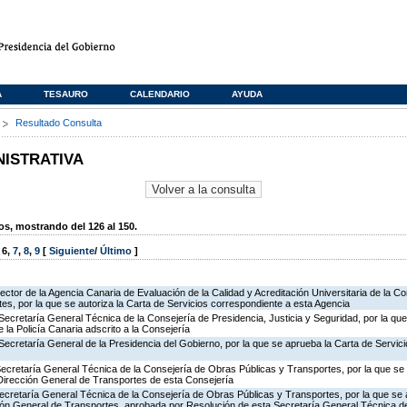
A
TESAURO
CALENDARIO
AYUDA
s
Resultado Consulta
NISTRATIVA
, mostrando del 126 al 150.
,
6
,
7
,
8
,
9
[
Siguiente
/
Último
]
rector de la Agencia Canaria de Evaluación de la Calidad y Acreditación Universitaria de la C
es, por la que se autoriza la Carta de Servicios correspondiente a esta Agencia
Secretaría General Técnica de la Consejería de Presidencia, Justicia y Seguridad, por la qu
 la Policía Canaria adscrito a la Consejería
Secretaría General de la Presidencia del Gobierno, por la que se aprueba la Carta de Servici
Secretaría General Técnica de la Consejería de Obras Públicas y Transportes, por la que se 
 Dirección General de Transportes de esta Consejería
ecretaría General Técnica de la Consejería de Obras Públicas y Transportes, por la que se 
ción General de Transportes, aprobada por Resolución de esta Secretaría General Técnica d