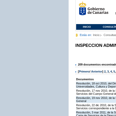
INICIO
CONSULT
Estás en:
Inicio
Consulta
INSPECCION ADMI
209 documentos encontrados
[
Primero
/
Anterior
]
2
,
3
,
4
,
5
Documentos
Resolución, 18 oct 2010, del Di
Universidades, Cultura y Deport
Resolución, 17 nov 2010, de la 
Servicios del Cuerpo General de
Resolución, 19 nov 2010, de la 
General
Resolución, 22 dic 2010, de la 
Servicios correspondiente a la
Resolución, 3 mar 2011, de la S
Carta de Servicios de la Direc