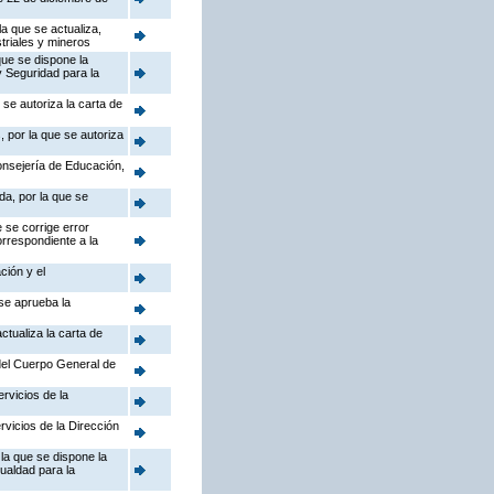
a que se actualiza,
triales y mineros
que se dispone la
y Seguridad para la
se autoriza la carta de
 por la que se autoriza
Consejería de Educación,
da, por la que se
 se corrige error
orrespondiente a la
ción y el
 se aprueba la
ctualiza la carta de
 del Cuerpo General de
rvicios de la
rvicios de la Dirección
la que se dispone la
gualdad para la