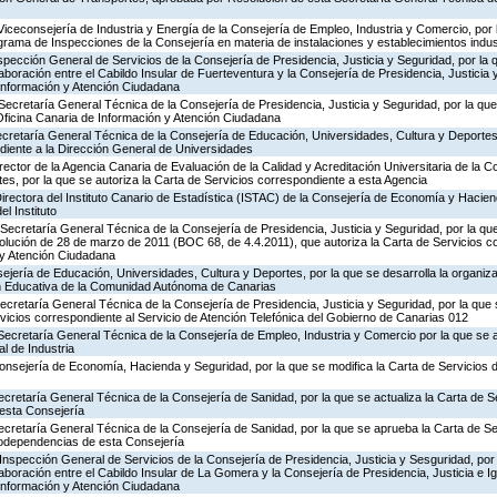
Viceconsejería de Industria y Energía de la Consejería de Empleo, Industria y Comercio, por l
rograma de Inspecciones de la Consejería en materia de instalaciones y establecimientos indus
nspección General de Servicios de la Consejería de Presidencia, Justicia y Seguridad, por la 
aboración entre el Cabildo Insular de Fuerteventura y la Consejería de Presidencia, Justicia 
 Información y Atención Ciudadana
Secretaría General Técnica de la Consejería de Presidencia, Justicia y Seguridad, por la que 
Oficina Canaria de Información y Atención Ciudadana
ecretaría General Técnica de la Consejería de Educación, Universidades, Cultura y Deportes,
diente a la Dirección General de Universidades
rector de la Agencia Canaria de Evaluación de la Calidad y Acreditación Universitaria de la 
es, por la que se autoriza la Carta de Servicios correspondiente a esta Agencia
irectora del Instituto Canario de Estadística (ISTAC) de la Consejería de Economía y Hacien
el Instituto
Secretaría General Técnica de la Consejería de Presidencia, Justicia y Seguridad, por la que
olución de 28 de marzo de 2011 (BOC 68, de 4.4.2011), que autoriza la Carta de Servicios c
 y Atención Ciudadana
jería de Educación, Universidades, Cultura y Deportes, por la que se desarrolla la organiza
ón Educativa de la Comunidad Autónoma de Canarias
Secretaría General Técnica de la Consejería de Presidencia, Justicia y Seguridad, por la que
rvicios correspondiente al Servicio de Atención Telefónica del Gobierno de Canarias 012
Secretaría General Técnica de la Consejería de Empleo, Industria y Comercio por la que se a
l de Industria
Consejería de Economía, Hacienda y Seguridad, por la que se modifica la Carta de Servicios
ecretaría General Técnica de la Consejería de Sanidad, por la que se actualiza la Carta de Se
esta Consejería
ecretaría General Técnica de la Consejería de Sanidad, por la que se aprueba la Carta de Se
godependencias de esta Consejería
Inspección General de Servicios de la Consejería de Presidencia, Justicia y Sesguridad, por 
aboración entre el Cabildo Insular de La Gomera y la Consejería de Presidencia, Justicia e I
 Información y Atención Ciudadana