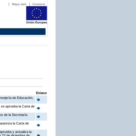
Mapa web
Contacto
Enlace
onsejería de Educación,
e se aprueba la Carta de
os de la Secretaría
autoriza la Carta de
aprueba y actualiza la
e 22 de diciembre de