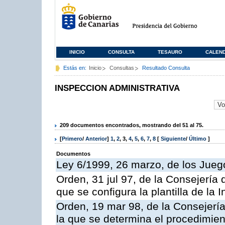
INICIO
CONSULTA
TESAURO
CALEN
Estás en:
Inicio
Consultas
Resultado Consulta
INSPECCION ADMINISTRATIVA
209 documentos encontrados, mostrando del 51 al 75.
[
Primero
/
Anterior
]
1
,
2
,
3
,
4
,
5
,
6
,
7
,
8
[
Siguiente
/
Último
]
Documentos
Ley 6/1999, 26 marzo, de los Jueg
Orden, 31 jul 97, de la Consejería 
que se configura la plantilla de la
Orden, 19 mar 98, de la Consejería
la que se determina el procedimient