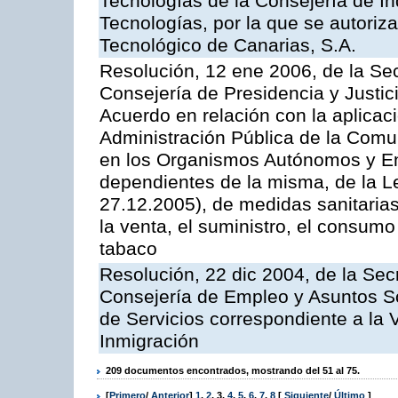
Tecnologías de la Consejería de I
Tecnologías, por la que se autoriza 
Tecnológico de Canarias, S.A.
Resolución, 12 ene 2006, de la Sec
Consejería de Presidencia y Justici
Acuerdo en relación con la aplicaci
Administración Pública de la Com
en los Organismos Autónomos y En
dependientes de la misma, de la L
27.12.2005), de medidas sanitarias
la venta, el suministro, el consumo
tabaco
Resolución, 22 dic 2004, de la Sec
Consejería de Empleo y Asuntos Soc
de Servicios correspondiente a la 
Inmigración
209 documentos encontrados, mostrando del 51 al 75.
[
Primero
/
Anterior
]
1
,
2
,
3
,
4
,
5
,
6
,
7
,
8
[
Siguiente
/
Último
]