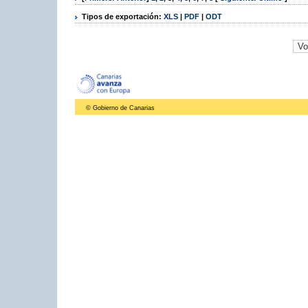
Tipos de exportación:
XLS
|
PDF
|
ODT
© Gobierno de Canarias