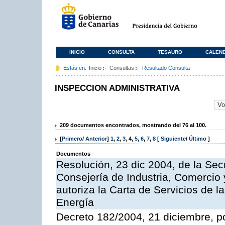
INICIO
CONSULTA
TESAURO
CALEN
Estás en:
Inicio
Consultas
Resultado Consulta
INSPECCION ADMINISTRATIVA
209 documentos encontrados, mostrando del 76 al 100.
[
Primero
/
Anterior
]
1
,
2
,
3
,
4
,
5
,
6
,
7
,
8
[
Siguiente
/
Último
]
Documentos
Resolución, 23 dic 2004, de la Sec
Consejería de Industria, Comercio
autoriza la Carta de Servicios de l
Energía
Decreto 182/2004, 21 diciembre, p