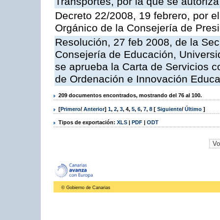
Transportes, por la que se autoriza
Decreto 22/2008, 19 febrero, por 
Orgánico de la Consejería de Presi
Resolución, 27 feb 2008, de la Sec
Consejería de Educación, Universid
se aprueba la Carta de Servicios c
de Ordenación e Innovación Educa
209 documentos encontrados, mostrando del 76 al 100.
[
Primero
/
Anterior
]
1
,
2
,
3
,
4
,
5
,
6
,
7
,
8
[
Siguiente
/
Último
]
Tipos de exportación:
XLS
|
PDF
|
ODT
© Gobierno de Canarias