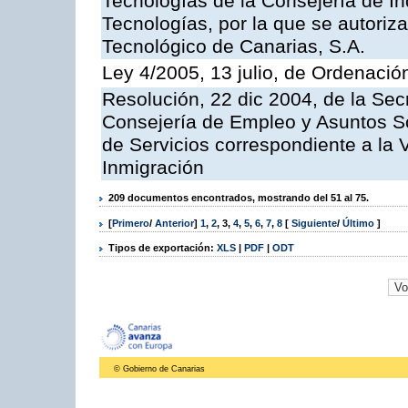
Tecnologías de la Consejería de I
Tecnologías, por la que se autoriza 
Tecnológico de Canarias, S.A.
Ley 4/2005, 13 julio, de Ordenaci
Resolución, 22 dic 2004, de la Sec
Consejería de Empleo y Asuntos Soc
de Servicios correspondiente a la 
Inmigración
209 documentos encontrados, mostrando del 51 al 75.
[
Primero
/
Anterior
]
1
,
2
,
3
,
4
,
5
,
6
,
7
,
8
[
Siguiente
/
Último
]
Tipos de exportación:
XLS
|
PDF
|
ODT
© Gobierno de Canarias