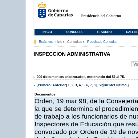
INICIO
CONSULTA
TESAURO
CALEN
Estás en:
Inicio
Consultas
Resultado Consulta
INSPECCION ADMINISTRATIVA
209 documentos encontrados, mostrando del 51 al 75.
[
Primero
/
Anterior
]
1
,
2
,
3
,
4
,
5
,
6
,
7
,
8
[
Siguiente
/
Último
]
Documentos
Orden, 19 mar 98, de la Consejería
la que se determina el procedimient
de trabajo a los funcionarios de n
Inspectores de Educación que resu
convocado por Orden de 19 de nov