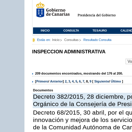
INICIO
CONSULTA
TESAURO
CALEN
Estás en:
Inicio
Consultas
Resultado Consulta
INSPECCION ADMINISTRATIVA
209 documentos encontrados, mostrando del 176 al 200.
[
Primero
/
Anterior
]
2
,
3
,
4
,
5
,
6
,
7
,
8
,
9
[
Siguiente
/
Último
]
Documentos
Decreto 382/2015, 28 diciembre, p
Orgánico de la Consejería de Presi
Decreto 68/2015, 30 abril, por el q
innovación y mejora de los servici
de la Comunidad Autónoma de Can