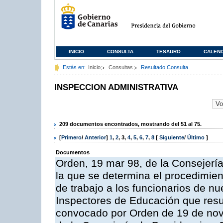
INICIO
CONSULTA
TESAURO
CALEN
Estás en:
Inicio
Consultas
Resultado Consulta
INSPECCION ADMINISTRATIVA
209 documentos encontrados, mostrando del 51 al 75.
[
Primero
/
Anterior
]
1
,
2
,
3
,
4
,
5
,
6
,
7
,
8
[
Siguiente
/
Último
]
Documentos
Orden, 19 mar 98, de la Consejería
la que se determina el procedimient
de trabajo a los funcionarios de n
Inspectores de Educación que resu
convocado por Orden de 19 de nov