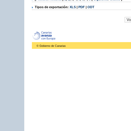
Tipos de exportación:
XLS
|
PDF
|
ODT
© Gobierno de Canarias