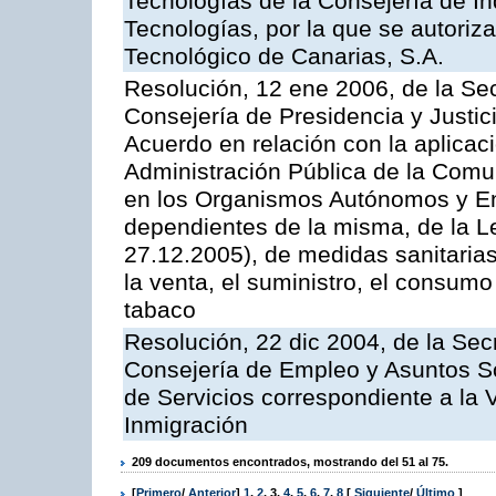
Tecnologías de la Consejería de I
Tecnologías, por la que se autoriza 
Tecnológico de Canarias, S.A.
Resolución, 12 ene 2006, de la Sec
Consejería de Presidencia y Justici
Acuerdo en relación con la aplicaci
Administración Pública de la Com
en los Organismos Autónomos y En
dependientes de la misma, de la L
27.12.2005), de medidas sanitarias
la venta, el suministro, el consumo
tabaco
Resolución, 22 dic 2004, de la Sec
Consejería de Empleo y Asuntos Soc
de Servicios correspondiente a la 
Inmigración
209 documentos encontrados, mostrando del 51 al 75.
[
Primero
/
Anterior
]
1
,
2
,
3
,
4
,
5
,
6
,
7
,
8
[
Siguiente
/
Último
]