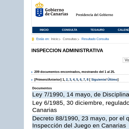
INICIO
CONSULTA
TESAURO
CALEN
Estás en:
Inicio
Consultas
Resultado Consulta
INSPECCION ADMINISTRATIVA
209 documentos encontrados, mostrando del 1 al 25.
[Primero/Anterior]
1
,
2
,
3
,
4
,
5
,
6
,
7
,
8
[
Siguiente
/
Último
]
Documentos
Ley 7/1990, 14 mayo, de Disciplina 
Ley 6/1985, 30 diciembre, regulad
Canarias
Decreto 88/1990, 23 mayo, por el q
Inspección del Juego en Canarias