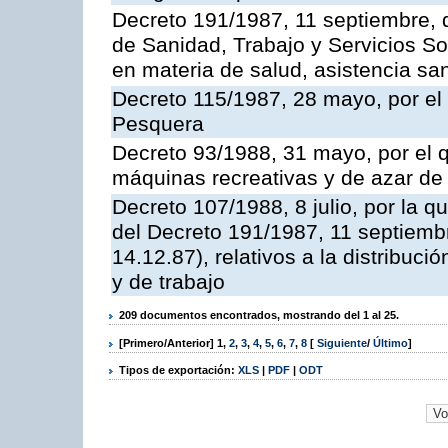
Decreto 191/1987, 11 septiembre, d
de Sanidad, Trabajo y Servicios So
en materia de salud, asistencia sani
Decreto 115/1987, 28 mayo, por el 
Pesquera
Decreto 93/1988, 31 mayo, por el 
máquinas recreativas y de azar d
Decreto 107/1988, 8 julio, por la 
del Decreto 191/1987, 11 septiemb
14.12.87), relativos a la distribuc
y de trabajo
209 documentos encontrados, mostrando del 1 al 25.
[Primero/Anterior]
1
,
2
,
3
,
4
,
5
,
6
,
7
,
8
[
Siguiente
/
Último
]
Tipos de exportación:
XLS
|
PDF
|
ODT