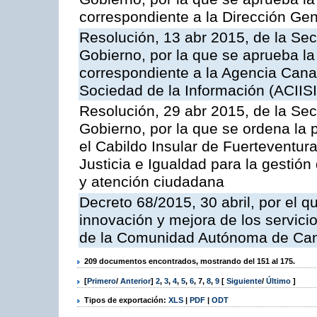
correspondiente a la Dirección Gene
Resolución, 13 abr 2015, de la Sec
Gobierno, por la que se aprueba la 
correspondiente a la Agencia Canar
Sociedad de la Información (ACIISI
Resolución, 29 abr 2015, de la Sec
Gobierno, por la que se ordena la 
el Cabildo Insular de Fuerteventura
Justicia e Igualdad para la gestión
y atención ciudadana
Decreto 68/2015, 30 abril, por el q
innovación y mejora de los servici
de la Comunidad Autónoma de Can
209 documentos encontrados, mostrando del 151 al 175.
[
Primero
/
Anterior
]
2
,
3
,
4
,
5
,
6
,
7
,
8
,
9
[
Siguiente
/
Último
]
Tipos de exportación:
XLS
|
PDF
|
ODT