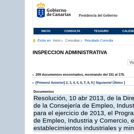
INICIO
CONSULTA
TESAURO
CALEN
Estás en:
Inicio
Consultas
Resultado Consulta
INSPECCION ADMINISTRATIVA
209 documentos encontrados, mostrando del 151 al 175.
[
Primero
/
Anterior
]
2
,
3
,
4
,
5
,
6
,
7
,
8
,
9
[
Siguiente
/
Último
]
Documentos
Resolución, 10 abr 2013, de la Dir
de la Consejería de Empleo, Indust
para el ejercicio de 2013, el Prog
de Empleo, Industria y Comercio, e
establecimientos industriales y mi