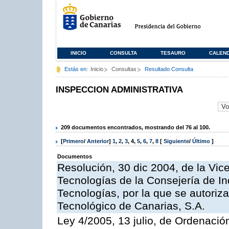
INICIO
CONSULTA
TESAURO
CALEN
Estás en:
Inicio
Consultas
Resultado Consulta
INSPECCION ADMINISTRATIVA
209 documentos encontrados, mostrando del 76 al 100.
[
Primero
/
Anterior
]
1
,
2
,
3
,
4
,
5
,
6
,
7
,
8
[
Siguiente
/
Último
]
Documentos
Resolución, 30 dic 2004, de la Vic
Tecnologías de la Consejería de I
Tecnologías, por la que se autoriza 
Tecnológico de Canarias, S.A.
Ley 4/2005, 13 julio, de Ordenaci