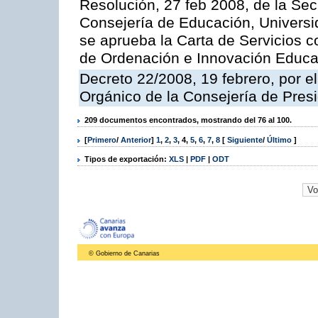
Resolución, 27 feb 2008, de la Sec
Consejería de Educación, Universid
se aprueba la Carta de Servicios c
de Ordenación e Innovación Educa
Decreto 22/2008, 19 febrero, por 
Orgánico de la Consejería de Presi
209 documentos encontrados, mostrando del 76 al 100.
[
Primero
/
Anterior
]
1
,
2
,
3
,
4
,
5
,
6
,
7
,
8
[
Siguiente
/
Último
]
Tipos de exportación:
XLS
|
PDF
|
ODT
© Gobierno de Canarias