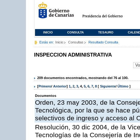
INICIO
CONSULTA
TESAURO
CALEN
Estás en:
Inicio
Consultas
Resultado Consulta
INSPECCION ADMINISTRATIVA
209 documentos encontrados, mostrando del 76 al 100.
[
Primero
/
Anterior
]
1
,
2
,
3
,
4
,
5
,
6
,
7
,
8
[
Siguiente
/
Último
]
Documentos
Orden, 23 may 2003, de la Conseje
Tecnológica, por la que se hace pú
selectivos de ingreso y acceso al
Resolución, 30 dic 2004, de la Vic
Tecnologías de la Consejería de I