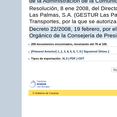
de la Administración de la Comun
Resolución, 8 ene 2008, del Direct
Las Palmas, S.A. (GESTUR Las Pal
Transportes, por la que se autoriza
Decreto 22/2008, 19 febrero, por 
Orgánico de la Consejería de Presi
209 documentos encontrados, mostrando del 76 al 100.
[
Primero
/
Anterior
]
1
,
2
,
3
,
4
,
5
,
6
,
7
,
8
[
Siguiente
/
Último
]
Tipos de exportación:
XLS
|
PDF
|
ODT
© Gobierno de Canarias