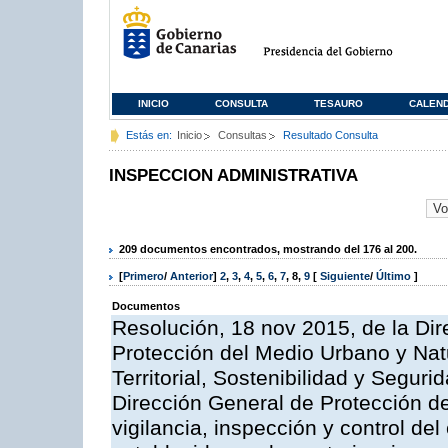
INICIO
CONSULTA
TESAURO
CALEN
Estás en:
Inicio
Consultas
Resultado Consulta
INSPECCION ADMINISTRATIVA
209 documentos encontrados, mostrando del 176 al 200.
[
Primero
/
Anterior
]
2
,
3
,
4
,
5
,
6
,
7
,
8
,
9
[
Siguiente
/
Último
]
Documentos
Resolución, 18 nov 2015, de la Dir
Protección del Medio Urbano y Natu
Territorial, Sostenibilidad y Seguri
Dirección General de Protección de
vigilancia, inspección y control de