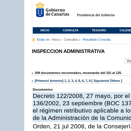
INICIO
CONSULTA
TESAURO
CALEN
Estás en:
Inicio
Consultas
Resultado Consulta
INSPECCION ADMINISTRATIVA
209 documentos encontrados, mostrando del 101 al 125.
[
Primero
/
Anterior
]
1
,
2
,
3
,
4
,
5
,
6
,
7
,
8
[
Siguiente
/
Último
]
Documentos
Decreto 122/2008, 27 mayo, por el
136/2002, 23 septiembre (BOC 137,
el régimen retributivo aplicable a 
de la Administración de la Comun
Orden, 21 jul 2008, de la Consejerí