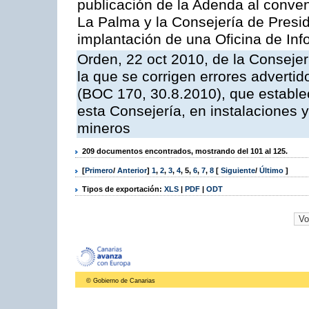
publicación de la Adenda al conveni
La Palma y la Consejería de Presid
implantación de una Oficina de In
Orden, 22 oct 2010, de la Consejer
la que se corrigen errores adverti
(BOC 170, 30.8.2010), que estable
esta Consejería, en instalaciones y
mineros
209 documentos encontrados, mostrando del 101 al 125.
[
Primero
/
Anterior
]
1
,
2
,
3
,
4
,
5
,
6
,
7
,
8
[
Siguiente
/
Último
]
Tipos de exportación:
XLS
|
PDF
|
ODT
© Gobierno de Canarias