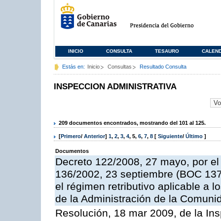
INICIO
CONSULTA
TESAURO
CALEN
Estás en:
Inicio
Consultas
Resultado Consulta
INSPECCION ADMINISTRATIVA
209 documentos encontrados, mostrando del 101 al 125.
[
Primero
/
Anterior
]
1
,
2
,
3
,
4
,
5
,
6
,
7
,
8
[
Siguiente
/
Último
]
Documentos
Decreto 122/2008, 27 mayo, por el
136/2002, 23 septiembre (BOC 137,
el régimen retributivo aplicable a 
de la Administración de la Comun
Resolución, 18 mar 2009, de la Ins