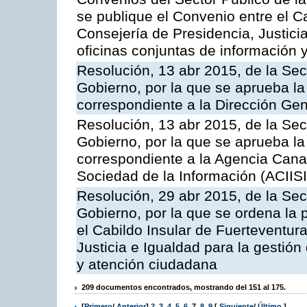
se publique el Convenio entre el C
Consejería de Presidencia, Justicia
oficinas conjuntas de información 
Resolución, 13 abr 2015, de la Sec
Gobierno, por la que se aprueba la 
correspondiente a la Dirección Gene
Resolución, 13 abr 2015, de la Sec
Gobierno, por la que se aprueba la 
correspondiente a la Agencia Canar
Sociedad de la Información (ACIISI
Resolución, 29 abr 2015, de la Sec
Gobierno, por la que se ordena la 
el Cabildo Insular de Fuerteventura
Justicia e Igualdad para la gestión
y atención ciudadana
209 documentos encontrados, mostrando del 151 al 175.
[
Primero
/
Anterior
]
2
,
3
,
4
,
5
,
6
,
7
,
8
,
9
[
Siguiente
/
Último
]