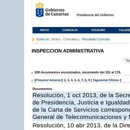
INICIO
CONSULTA
TESAURO
CALEN
Estás en:
Inicio
Consultas
Resultado Consulta
INSPECCION ADMINISTRATIVA
209 documentos encontrados, mostrando del 151 al 175.
[
Primero
/
Anterior
]
2
,
3
,
4
,
5
,
6
,
7
,
8
,
9
[
Siguiente
/
Último
]
Documentos
Resolución, 1 oct 2013, de la Secr
de Presidencia, Justicia e Igualdad
de la Carta de Servicios correspon
General de Telecomunicaciones y
Resolución, 10 abr 2013, de la Dir