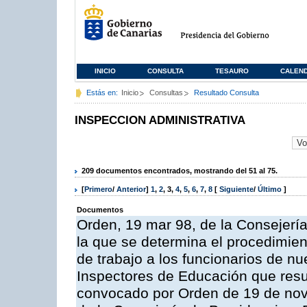
INICIO
CONSULTA
TESAURO
CALEN
Estás en:
Inicio
Consultas
Resultado Consulta
INSPECCION ADMINISTRATIVA
209 documentos encontrados, mostrando del 51 al 75.
[
Primero
/
Anterior
]
1
,
2
,
3
,
4
,
5
,
6
,
7
,
8
[
Siguiente
/
Último
]
Documentos
Orden, 19 mar 98, de la Consejería
la que se determina el procedimient
de trabajo a los funcionarios de n
Inspectores de Educación que resu
convocado por Orden de 19 de nov