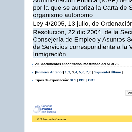
Administración Pública (ICAP) de l
por la que se autoriza la Carta de 
organismo autónomo
Ley 4/2005, 13 julio, de Ordenaci
Resolución, 22 dic 2004, de la Sec
Consejería de Empleo y Asuntos Soc
de Servicios correspondiente a la 
Inmigración
209 documentos encontrados, mostrando del 51 al 75.
[
Primero
/
Anterior
]
1
,
2
,
3
,
4
,
5
,
6
,
7
,
8
[
Siguiente
/
Último
]
Tipos de exportación:
XLS
|
PDF
|
ODT
© Gobierno de Canarias