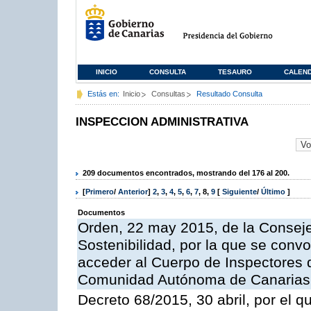
INICIO
CONSULTA
TESAURO
CALEN
Estás en:
Inicio
Consultas
Resultado Consulta
INSPECCION ADMINISTRATIVA
209 documentos encontrados, mostrando del 176 al 200.
[
Primero
/
Anterior
]
2
,
3
,
4
,
5
,
6
,
7
,
8
,
9
[
Siguiente
/
Último
]
Documentos
Orden, 22 may 2015, de la Conseje
Sostenibilidad, por la que se conv
acceder al Cuerpo de Inspectores 
Comunidad Autónoma de Canarias
Decreto 68/2015, 30 abril, por el q