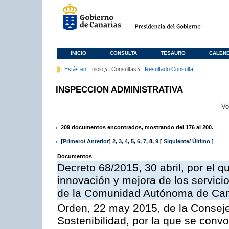
INICIO
CONSULTA
TESAURO
CALEN
Estás en:
Inicio
Consultas
Resultado Consulta
INSPECCION ADMINISTRATIVA
209 documentos encontrados, mostrando del 176 al 200.
[
Primero
/
Anterior
]
2
,
3
,
4
,
5
,
6
,
7
,
8
,
9
[
Siguiente
/
Último
]
Documentos
Decreto 68/2015, 30 abril, por el q
innovación y mejora de los servici
de la Comunidad Autónoma de Can
Orden, 22 may 2015, de la Conseje
Sostenibilidad, por la que se conv