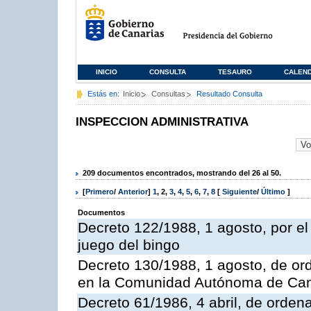
INICIO
CONSULTA
TESAURO
CALEN
Estás en:
Inicio
Consultas
Resultado Consulta
INSPECCION ADMINISTRATIVA
209 documentos encontrados, mostrando del 26 al 50.
[
Primero
/
Anterior
]
1
,
2
,
3
,
4
,
5
,
6
,
7
,
8
[
Siguiente
/
Último
]
Documentos
Decreto 122/1988, 1 agosto, por e
juego del bingo
Decreto 130/1988, 1 agosto, de or
en la Comunidad Autónoma de Can
Decreto 61/1986, 4 abril, de orden