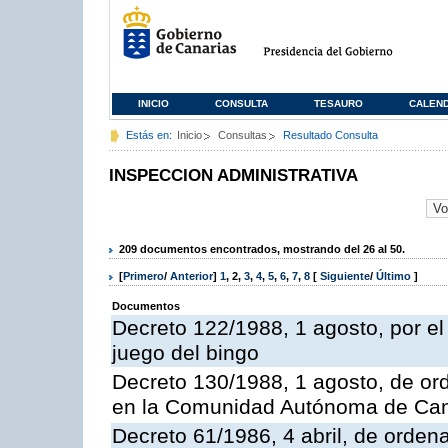
INICIO
CONSULTA
TESAURO
CALEN
Estás en:
Inicio
Consultas
Resultado Consulta
INSPECCION ADMINISTRATIVA
209 documentos encontrados, mostrando del 26 al 50.
[
Primero
/
Anterior
]
1
,
2
,
3
,
4
,
5
,
6
,
7
,
8
[
Siguiente
/
Último
]
Documentos
Decreto 122/1988, 1 agosto, por e
juego del bingo
Decreto 130/1988, 1 agosto, de or
en la Comunidad Autónoma de Can
Decreto 61/1986, 4 abril, de orden