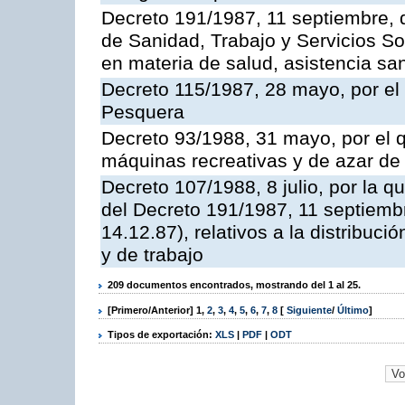
Decreto 191/1987, 11 septiembre, d
de Sanidad, Trabajo y Servicios So
en materia de salud, asistencia sani
Decreto 115/1987, 28 mayo, por el 
Pesquera
Decreto 93/1988, 31 mayo, por el 
máquinas recreativas y de azar d
Decreto 107/1988, 8 julio, por la 
del Decreto 191/1987, 11 septiemb
14.12.87), relativos a la distribuc
y de trabajo
209 documentos encontrados, mostrando del 1 al 25.
[Primero/Anterior]
1
,
2
,
3
,
4
,
5
,
6
,
7
,
8
[
Siguiente
/
Último
]
Tipos de exportación:
XLS
|
PDF
|
ODT