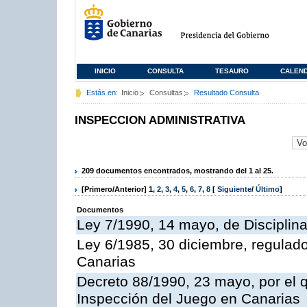
INICIO
CONSULTA
TESAURO
CALEN
Estás en:
Inicio
Consultas
Resultado Consulta
INSPECCION ADMINISTRATIVA
209 documentos encontrados, mostrando del 1 al 25.
[Primero/Anterior]
1
,
2
,
3
,
4
,
5
,
6
,
7
,
8
[
Siguiente
/
Último
]
Documentos
Ley 7/1990, 14 mayo, de Disciplina 
Ley 6/1985, 30 diciembre, regulad
Canarias
Decreto 88/1990, 23 mayo, por el q
Inspección del Juego en Canarias