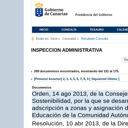
INICIO
CONSULTA
TESAURO
CALEN
Estás en:
Inicio
Consultas
Resultado Consulta
INSPECCION ADMINISTRATIVA
209 documentos encontrados, mostrando del 151 al 175.
[
Primero
/
Anterior
]
2
,
3
,
4
,
5
,
6
,
7
,
8
,
9
[
Siguiente
/
Último
]
Documentos
Orden, 14 ago 2013, de la Conseje
Sostenibilidad, por la que se desar
adscripción a zonas y asignación d
Educación de la Comunidad Autón
Resolución, 10 abr 2013, de la Dir