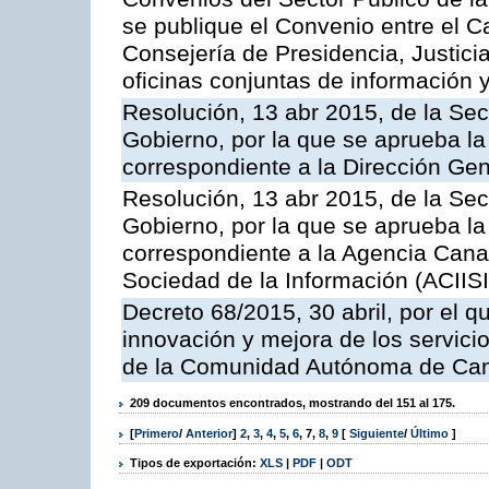
se publique el Convenio entre el C
Consejería de Presidencia, Justicia
oficinas conjuntas de información 
Resolución, 13 abr 2015, de la Sec
Gobierno, por la que se aprueba la 
correspondiente a la Dirección Gene
Resolución, 13 abr 2015, de la Sec
Gobierno, por la que se aprueba la 
correspondiente a la Agencia Canar
Sociedad de la Información (ACIISI
Decreto 68/2015, 30 abril, por el q
innovación y mejora de los servici
de la Comunidad Autónoma de Can
209 documentos encontrados, mostrando del 151 al 175.
[
Primero
/
Anterior
]
2
,
3
,
4
,
5
,
6
,
7
,
8
,
9
[
Siguiente
/
Último
]
Tipos de exportación:
XLS
|
PDF
|
ODT