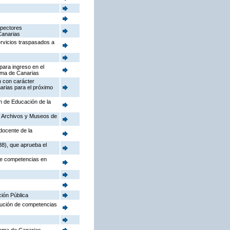
spectores
Canarias
ervicios traspasados a
para ingreso en el
oma de Canarias
n con carácter
arias para el próximo
ón de Educación de la
o, Archivos y Museos de
docente de la
88), que aprueba el
 de competencias en
ción Pública
ibución de competencias