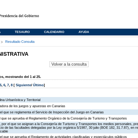
A
TESAURO
CALENDARIO
AYUDA
s
Resultado Consulta
NISTRATIVA
, mostrando del 1 al 25.
5
,
6
,
7
,
8
[
Siguiente
/
Último
]
na Urbanística y Territorial
ladora de los juegos y apuestas en Canarias
el que se reglamenta el Servicio de Inspección del Juego en Canarias
 el que se aprueba el Reglamento Orgánico de la Consejería de Turismo y Transportes
 por el que se asignan a la Consejería de Turismo y Transportes los medios personales, pr
icio de las facultades delegadas por la Ley orgánica 5/1987, 30 julio (BOE 182, 31.7.87), en r
 cable
el que se aprueba el Reglamento de actividades clasificadas y espectáculos públicos