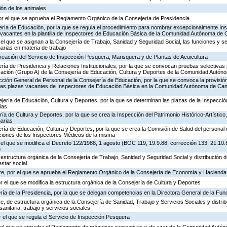
ión de los animales
or el que se aprueba el Reglamento Orgánico de la Consejería de Presidencia
ería de Educación, por la que se regula el procedimiento para nombrar excepcionalmente In
s vacantes en la plantilla de Inspectores de Educación Básica de la Comunidad Autónoma de 
 el que se asignan a la Consejería de Trabajo, Sanidad y Seguridad Social, las funciones y s
rias en materia de trabajo
creación del Servicio de Inspección Pesquera, Marisquera y de Plantas de Acuicultura
ría de Presidencia y Relaciones Institucionales, por la que se convocan pruebas selectivas 
ación (Grupo A) de la Consejería de Educación, Cultura y Deportes de la Comunidad Autón
ección General de Personal de la Consejería de Educación, por la que se convoca la provisió
de las plazas vacantes de Inspectores de Educación Básica en la Comunidad Autónoma de Can
jería de Educación, Cultura y Deportes, por la que se determinan las plazas de la Inspecci
ias
ría de Cultura y Deportes, por la que se crea la Inspección del Patrimonio Histórico-Artístic
arias
ría de Educación, Cultura y Deportes, por la que se crea la Comisión de Salud del personal 
nciones de los Inspectores Médicos de la misma
 el que se modifica el Decreto 122/1988, 1 agosto (BOC 119, 19.9.88, corrección 133, 21.10.
o
 estructura orgánica de la Consejería de Trabajo, Sanidad y Seguridad Social y distribución
estar social
re, por el que se aprueba el Reglamento Orgánico de la Consejería de Economía y Hacienda
or el que se modifica la estructura orgánica de la Consejería de Cultura y Deportes
ría de la Presidencia, por la que se delegan competencias en la Directora General de la Fun
, de estructura orgánica de la Consejería de Sanidad, Trabajo y Servicios Sociales y distr
sanitaria, trabajo y servicios sociales
 el que se regula el Servicio de Inspección Pesquera