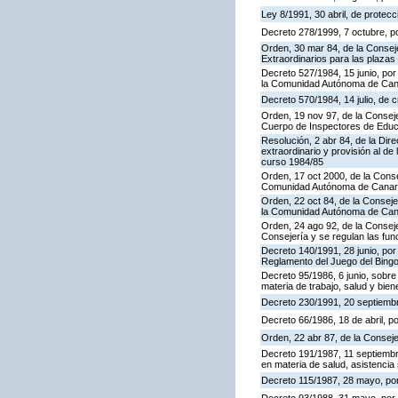
Ley 8/1991, 30 abril, de protecc
Decreto 278/1999, 7 octubre, p
Orden, 30 mar 84, de la Consej
Extraordinarios para las plaza
Decreto 527/1984, 15 junio, por
la Comunidad Autónoma de Cana
Decreto 570/1984, 14 julio, de 
Orden, 19 nov 97, de la Conseje
Cuerpo de Inspectores de Educ
Resolución, 2 abr 84, de la Dir
extraordinario y provisión al 
curso 1984/85
Orden, 17 oct 2000, de la Conse
Comunidad Autónoma de Canar
Orden, 22 oct 84, de la Conseje
la Comunidad Autónoma de Can
Orden, 24 ago 92, de la Conseje
Consejería y se regulan las fu
Decreto 140/1991, 28 junio, por
Reglamento del Juego del Bing
Decreto 95/1986, 6 junio, sobre
materia de trabajo, salud y bien
Decreto 230/1991, 20 septiemb
Decreto 66/1986, 18 de abril, p
Orden, 22 abr 87, de la Conseje
Decreto 191/1987, 11 septiembre
en materia de salud, asistencia 
Decreto 115/1987, 28 mayo, por