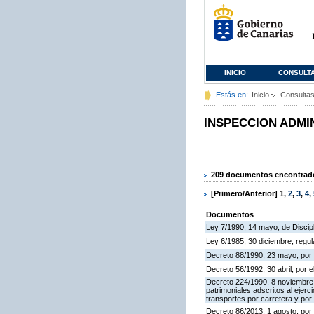
INICIO
CONSULT
Estás en:
Inicio
Consulta
INSPECCION ADMI
209 documentos encontrados
[Primero/Anterior]
1
,
2
,
3
,
4
,
Documentos
Ley 7/1990, 14 mayo, de Discipli
Ley 6/1985, 30 diciembre, regu
Decreto 88/1990, 23 mayo, por 
Decreto 56/1992, 30 abril, por
Decreto 224/1990, 8 noviembre,
patrimoniales adscritos al ejerc
transportes por carretera y por
Decreto 86/2013, 1 agosto, por 