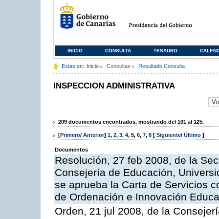
INICIO
CONSULTA
TESAURO
CALEN
Estás en:
Inicio
Consultas
Resultado Consulta
INSPECCION ADMINISTRATIVA
209 documentos encontrados, mostrando del 101 al 125.
[
Primero
/
Anterior
]
1
,
2
,
3
,
4
,
5
,
6
,
7
,
8
[
Siguiente
/
Último
]
Documentos
Resolución, 27 feb 2008, de la Sec
Consejería de Educación, Universid
se aprueba la Carta de Servicios c
de Ordenación e Innovación Educa
Orden, 21 jul 2008, de la Consejerí