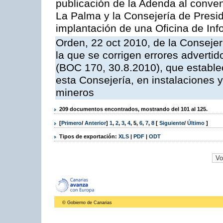
publicación de la Adenda al conveni
La Palma y la Consejería de Presid
implantación de una Oficina de In
Orden, 22 oct 2010, de la Consejer
la que se corrigen errores adverti
(BOC 170, 30.8.2010), que estable
esta Consejería, en instalaciones y
mineros
209 documentos encontrados, mostrando del 101 al 125.
[
Primero
/
Anterior
]
1
,
2
,
3
,
4
,
5
,
6
,
7
,
8
[
Siguiente
/
Último
]
Tipos de exportación:
XLS
|
PDF
|
ODT
© Gobierno de Canarias