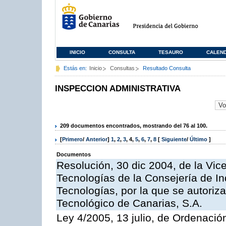
INICIO
CONSULTA
TESAURO
CALEN
Estás en:
Inicio
Consultas
Resultado Consulta
INSPECCION ADMINISTRATIVA
209 documentos encontrados, mostrando del 76 al 100.
[
Primero
/
Anterior
]
1
,
2
,
3
,
4
,
5
,
6
,
7
,
8
[
Siguiente
/
Último
]
Documentos
Resolución, 30 dic 2004, de la Vic
Tecnologías de la Consejería de I
Tecnologías, por la que se autoriza 
Tecnológico de Canarias, S.A.
Ley 4/2005, 13 julio, de Ordenaci