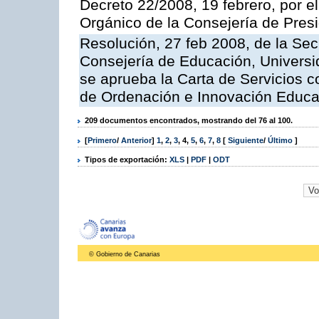
Decreto 22/2008, 19 febrero, por 
Orgánico de la Consejería de Presi
Resolución, 27 feb 2008, de la Sec
Consejería de Educación, Universid
se aprueba la Carta de Servicios c
de Ordenación e Innovación Educa
209 documentos encontrados, mostrando del 76 al 100.
[
Primero
/
Anterior
]
1
,
2
,
3
,
4
,
5
,
6
,
7
,
8
[
Siguiente
/
Último
]
Tipos de exportación:
XLS
|
PDF
|
ODT
© Gobierno de Canarias