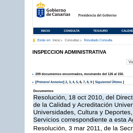
INICIO
CONSULTA
TESAURO
CALEN
Estás en:
Inicio
Consultas
Resultado Consulta
INSPECCION ADMINISTRATIVA
209 documentos encontrados, mostrando del 126 al 150.
[
Primero
/
Anterior
]
2
,
3
,
4
,
5
,
6
,
7
,
8
,
9
[
Siguiente
/
Último
]
Documentos
Resolución, 18 oct 2010, del Direc
de la Calidad y Acreditación Univer
Universidades, Cultura y Deportes, 
Servicios correspondiente a esta 
Resolución, 3 mar 2011, de la Secr