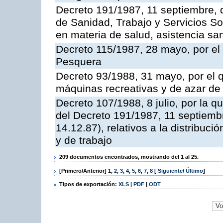
Decreto 191/1987, 11 septiembre, d
de Sanidad, Trabajo y Servicios So
en materia de salud, asistencia sani
Decreto 115/1987, 28 mayo, por el 
Pesquera
Decreto 93/1988, 31 mayo, por el 
máquinas recreativas y de azar d
Decreto 107/1988, 8 julio, por la 
del Decreto 191/1987, 11 septiemb
14.12.87), relativos a la distribuc
y de trabajo
209 documentos encontrados, mostrando del 1 al 25.
[Primero/Anterior]
1
,
2
,
3
,
4
,
5
,
6
,
7
,
8
[
Siguiente
/
Último
]
Tipos de exportación:
XLS
|
PDF
|
ODT