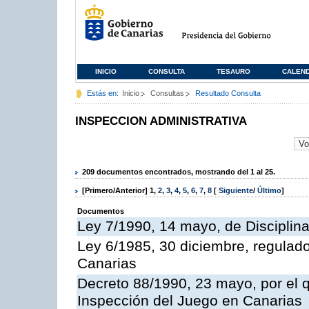
INICIO
CONSULTA
TESAURO
CALEN
Estás en:
Inicio
Consultas
Resultado Consulta
INSPECCION ADMINISTRATIVA
209 documentos encontrados, mostrando del 1 al 25.
[Primero/Anterior]
1
,
2
,
3
,
4
,
5
,
6
,
7
,
8
[
Siguiente
/
Último
]
Documentos
Ley 7/1990, 14 mayo, de Disciplina 
Ley 6/1985, 30 diciembre, regulad
Canarias
Decreto 88/1990, 23 mayo, por el q
Inspección del Juego en Canarias