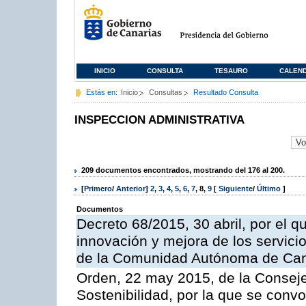
INICIO
CONSULTA
TESAURO
CALEN
Estás en:
Inicio
Consultas
Resultado Consulta
INSPECCION ADMINISTRATIVA
209 documentos encontrados, mostrando del 176 al 200.
[
Primero
/
Anterior
]
2
,
3
,
4
,
5
,
6
,
7
,
8
,
9
[
Siguiente
/
Último
]
Documentos
Decreto 68/2015, 30 abril, por el q
innovación y mejora de los servici
de la Comunidad Autónoma de Can
Orden, 22 may 2015, de la Conseje
Sostenibilidad, por la que se conv