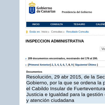
INICIO
CONSULTA
TESAURO
CALEN
Estás en:
Inicio
Consultas
Resultado Consulta
INSPECCION ADMINISTRATIVA
209 documentos encontrados, mostrando del 176 al 200.
[
Primero
/
Anterior
]
2
,
3
,
4
,
5
,
6
,
7
,
8
,
9
[
Siguiente
/
Último
]
Documentos
Resolución, 29 abr 2015, de la Sec
Gobierno, por la que se ordena la 
el Cabildo Insular de Fuerteventura
Justicia e Igualdad para la gestión
y atención ciudadana