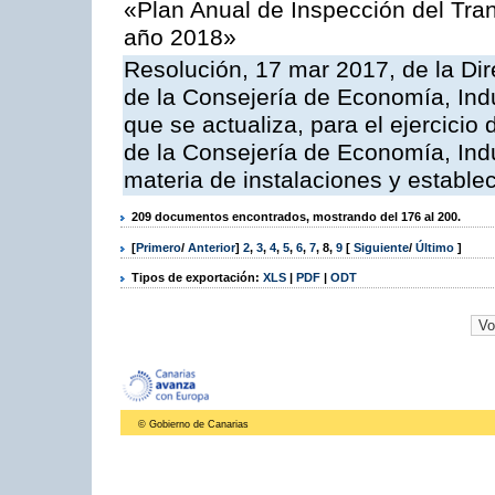
«Plan Anual de Inspección del Tran
año 2018»
Resolución, 17 mar 2017, de la Dir
de la Consejería de Economía, Indu
que se actualiza, para el ejercici
de la Consejería de Economía, Ind
materia de instalaciones y estable
209 documentos encontrados, mostrando del 176 al 200.
[
Primero
/
Anterior
]
2
,
3
,
4
,
5
,
6
,
7
,
8
,
9
[
Siguiente
/
Último
]
Tipos de exportación:
XLS
|
PDF
|
ODT
© Gobierno de Canarias